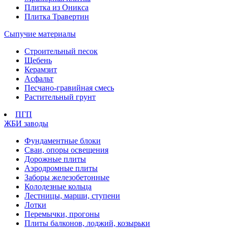
Плитка из Оникса
Плитка Травертин
Сыпучие материалы
Строительный песок
Щебень
Керамзит
Асфальт
Песчано-гравийная смесь
Растительный грунт
ПГП
ЖБИ заводы
Фундаментные блоки
Сваи, опоры освещения
Дорожные плиты
Аэродромные плиты
Заборы железобетонные
Колодезные кольца
Лестницы, марши, ступени
Лотки
Перемычки, прогоны
Плиты балконов, лоджий, козырьки