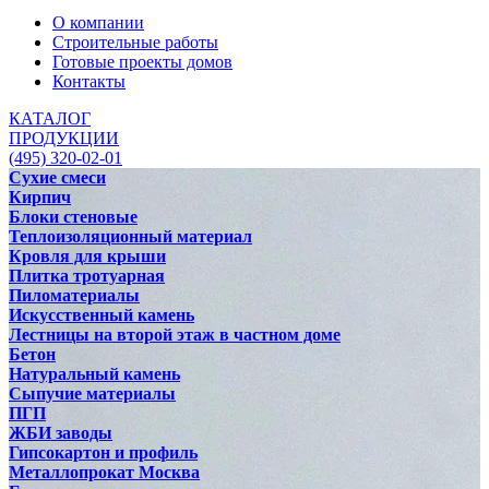
О компании
Строительные работы
Готовые проекты домов
Контакты
КАТАЛОГ
ПРОДУКЦИИ
(495) 320-02-01
Сухие смеси
Кирпич
Блоки стеновые
Теплоизоляционный материал
Кровля для крыши
Плитка тротуарная
Пиломатериалы
Искусственный камень
Лестницы на второй этаж в частном доме
Бетон
Натуральный камень
Сыпучие материалы
ПГП
ЖБИ заводы
Гипсокартон и профиль
Металлопрокат Москва