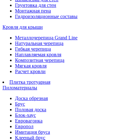
Грунтовка для стен
Монтажная пена
Гидроизоляционные составы
Кровля для крыши
Металлочерепица Grand Line
Натуральная черепица
Гибкая черепица
Наплавляемая кровля
Композитная черепица
Мягкая кровля
Расчет кровли
Плитка тротуарная
Пиломатериалы
Доска обрезная
Брус
Половая доска
Блок-хаус
Евровагонка
Европол
Имитация бруса
Клееный брус