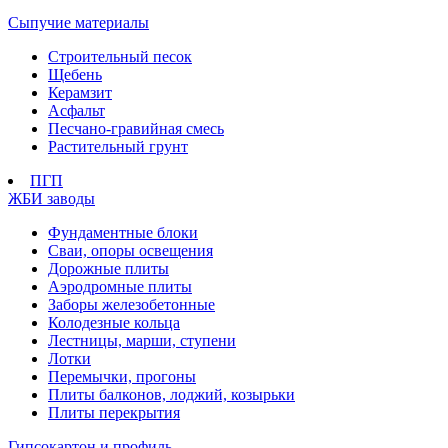
Сыпучие материалы
Строительный песок
Щебень
Керамзит
Асфальт
Песчано-гравийная смесь
Растительный грунт
ПГП
ЖБИ заводы
Фундаментные блоки
Сваи, опоры освещения
Дорожные плиты
Аэродромные плиты
Заборы железобетонные
Колодезные кольца
Лестницы, марши, ступени
Лотки
Перемычки, прогоны
Плиты балконов, лоджий, козырьки
Плиты перекрытия
Гипсокартон и профиль