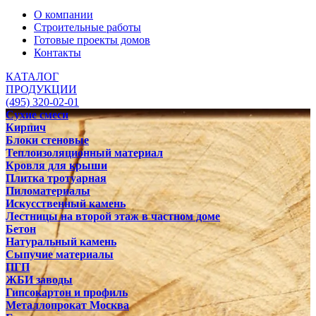
О компании
Строительные работы
Готовые проекты домов
Контакты
КАТАЛОГ
ПРОДУКЦИИ
(495) 320-02-01
Сухие смеси
Кирпич
Блоки стеновые
Теплоизоляционный материал
Кровля для крыши
Плитка тротуарная
Пиломатериалы
Искусственный камень
Лестницы на второй этаж в частном доме
Бетон
Натуральный камень
Сыпучие материалы
ПГП
ЖБИ заводы
Гипсокартон и профиль
Металлопрокат Москва