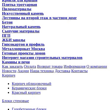
Кровля для крыши
Плитка тротуарная
Пиломатериалы
Искусственный камень
Лестницы на второй этаж в частном доме
Бетон
Натуральный камень
Сыпучие материалы
ПГП
ЖБИ заводы
Гипсокартон и профиль
Металлопрокат Москва
Готовые проекты домов
Интернет магазин строительных материалов
Камины и печи
Как заказать
Оплата
Возврат товара
Информация
О компании
Новости
Акции
Наша техника
Доставка
Контакты
Кирпич
Кирпич облицовочный
Керамические блоки
Красный кирпич
Блоки стеновые
Газобетонные блоки