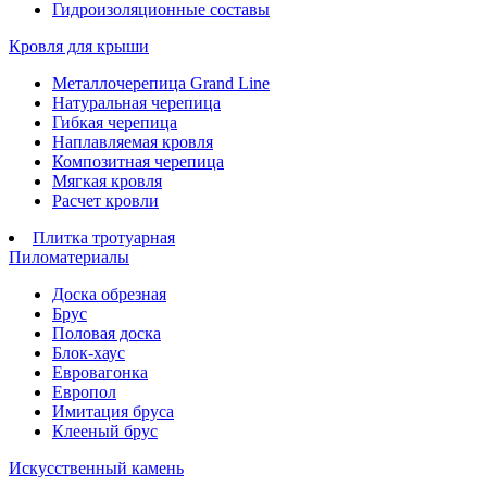
Гидроизоляционные составы
Кровля для крыши
Металлочерепица Grand Line
Натуральная черепица
Гибкая черепица
Наплавляемая кровля
Композитная черепица
Мягкая кровля
Расчет кровли
Плитка тротуарная
Пиломатериалы
Доска обрезная
Брус
Половая доска
Блок-хаус
Евровагонка
Европол
Имитация бруса
Клееный брус
Искусственный камень