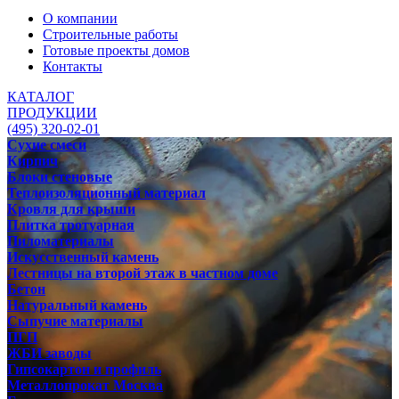
О компании
Строительные работы
Готовые проекты домов
Контакты
КАТАЛОГ
ПРОДУКЦИИ
(495) 320-02-01
Сухие смеси
Кирпич
Блоки стеновые
Теплоизоляционный материал
Кровля для крыши
Плитка тротуарная
Пиломатериалы
Искусственный камень
Лестницы на второй этаж в частном доме
Бетон
Натуральный камень
Сыпучие материалы
ПГП
ЖБИ заводы
Гипсокартон и профиль
Металлопрокат Москва