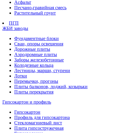
Асфальт
Песчано-гравийная смесь
Растительный грунт
ПГП
ЖБИ заводы
Фундаментные блоки
Сваи, опоры освещения
Дорожные плиты
Аэродромные плиты
Заборы железобетонные
Колодезные кольца
Лестницы, марши, ступени
Лотки
Перемычки, прогоны
Плиты балконов, лоджий, козырьки
Плиты перекрытия
Гипсокартон и профиль
Гипсокартон
Профиль для гипсокартона
Стекломагниевый лист
Плита гипсостружечная