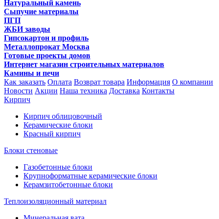
Натуральный камень
Сыпучие материалы
ПГП
ЖБИ заводы
Гипсокартон и профиль
Металлопрокат Москва
Готовые проекты домов
Интернет магазин строительных материалов
Камины и печи
Как заказать
Оплата
Возврат товара
Информация
О компании
Новости
Акции
Наша техника
Доставка
Контакты
Кирпич
Кирпич облицовочный
Керамические блоки
Красный кирпич
Блоки стеновые
Газобетонные блоки
Крупноформатные керамические блоки
Керамзитобетонные блоки
Теплоизоляционный материал
Минеральная вата