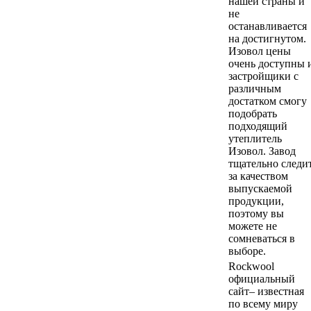
нашей страны и
не
останавливается
на достигнутом.
Изовол цены
очень доступны 
застройщики с
различным
достатком смогу
подобрать
подходящий
утеплитель
Изовол. Завод
тщательно следи
за качеством
выпускаемой
продукции,
поэтому вы
можете не
сомневаться в
выборе.
Rockwool
официальный
сайт– известная
по всему миру