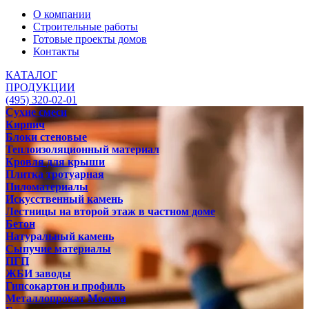
О компании
Строительные работы
Готовые проекты домов
Контакты
КАТАЛОГ
ПРОДУКЦИИ
(495) 320-02-01
Сухие смеси
Кирпич
Блоки стеновые
Теплоизоляционный материал
Кровля для крыши
Плитка тротуарная
Пиломатериалы
Искусственный камень
Лестницы на второй этаж в частном доме
Бетон
Натуральный камень
Сыпучие материалы
ПГП
ЖБИ заводы
Гипсокартон и профиль
Металлопрокат Москва