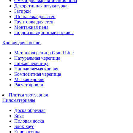
Смеси для выравнивания пола
Декоративная штукатурка
Затирки
Шпаклевка для стен
Грунтовка для стен
Монтажная пена
Гидроизоляционные составы
Кровля для крыши
Металлочерепица Grand Line
Натуральная черепица
Гибкая черепица
Наплавляемая кровля
Композитная черепица
Мягкая кровля
Расчет кровли
Плитка тротуарная
Пиломатериалы
Доска обрезная
Брус
Половая доска
Блок-хаус
Евровагонка