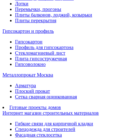
Лотки
Перемычки, прогоны
Плиты балконов, лоджий, козырьки
Плиты перекрытия
Гипсокартон и профиль
Гипсокартон
Профиль для гипсокартона
Стекломагниевый лист
Плита гипсостружечная
Гипсоволокно
Металлопрокат Москва
Арматура
Плоский прокат
Сетка сварная оцинкованная
Готовые проекты домов
Интернет магазин строительных материалов
Гибкие связи для кирпичной кладки
Спецодежда для строителей
Фасадная стеклосетка