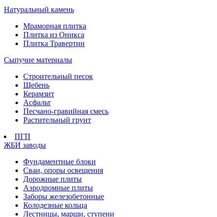
Натуральный камень
Мраморная плитка
Плитка из Оникса
Плитка Травертин
Сыпучие материалы
Строительный песок
Щебень
Керамзит
Асфальт
Песчано-гравийная смесь
Растительный грунт
ПГП
ЖБИ заводы
Фундаментные блоки
Сваи, опоры освещения
Дорожные плиты
Аэродромные плиты
Заборы железобетонные
Колодезные кольца
Лестницы, марши, ступени