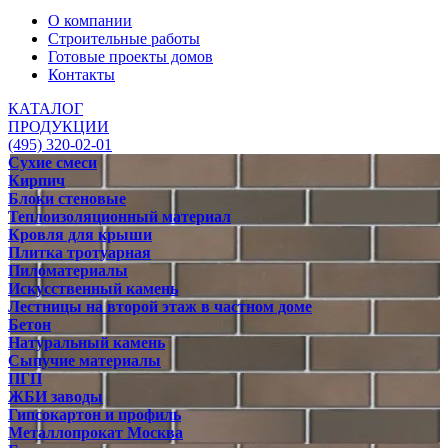
О компании
Строительные работы
Готовые проекты домов
Контакты
КАТАЛОГ
ПРОДУКЦИИ
(495) 320-02-01
Сухие смеси
Кирпич
Блоки стеновые
Теплоизоляционный материал
Кровля для крыши
Плитка тротуарная
Пиломатериалы
Искусственный камень
Лестницы на второй этаж в частном доме
Бетон
Натуральный камень
Сыпучие материалы
ПГП
ЖБИ заводы
Гипсокартон и профиль
Металлопрокат Москва