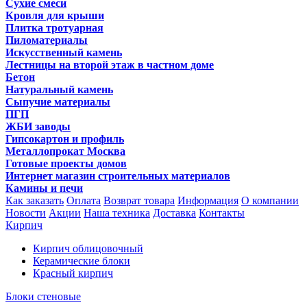
Сухие смеси
Кровля для крыши
Плитка тротуарная
Пиломатериалы
Искусственный камень
Лестницы на второй этаж в частном доме
Бетон
Натуральный камень
Сыпучие материалы
ПГП
ЖБИ заводы
Гипсокартон и профиль
Металлопрокат Москва
Готовые проекты домов
Интернет магазин строительных материалов
Камины и печи
Как заказать
Оплата
Возврат товара
Информация
О компании
Новости
Акции
Наша техника
Доставка
Контакты
Кирпич
Кирпич облицовочный
Керамические блоки
Красный кирпич
Блоки стеновые