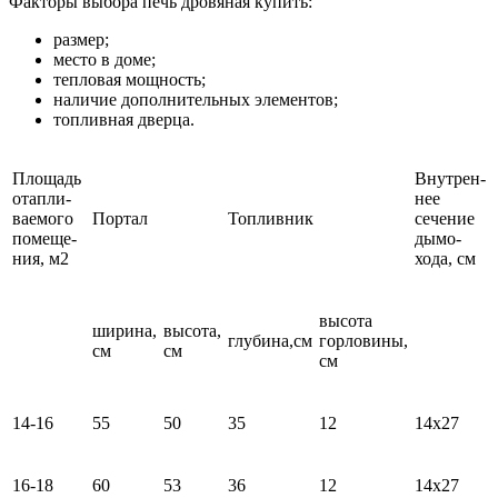
Факторы выбора печь дровяная купить:
размер;
место в доме;
тепловая мощность;
наличие дополнительных элементов;
топливная дверца.
Площадь
Внутрен­
отапли­
нее
ваемого
Портал
Топливник
сечение
помеще­
дымо­
ния, м2
хода, см
высота
ширина,
высота,
глубина,см
горловины,
см
см
см
14-16
55
50
35
12
14x27
16-18
60
53
36
12
14x27