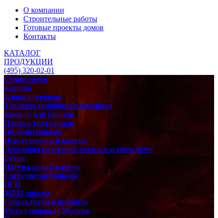
О компании
Строительные работы
Готовые проекты домов
Контакты
КАТАЛОГ
ПРОДУКЦИИ
(495) 320-02-01
Сухие смеси
Кирпич
Блоки стеновые
Теплоизоляционный материал
Кровля для крыши
Плитка тротуарная
Пиломатериалы
Искусственный камень
Лестницы на второй этаж в частном доме
Бетон
Натуральный камень
Сыпучие материалы
ПГП
ЖБИ заводы
Гипсокартон и профиль
Металлопрокат Москва