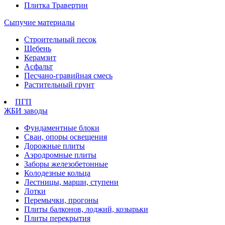
Плитка Травертин
Сыпучие материалы
Строительный песок
Щебень
Керамзит
Асфальт
Песчано-гравийная смесь
Растительный грунт
ПГП
ЖБИ заводы
Фундаментные блоки
Сваи, опоры освещения
Дорожные плиты
Аэродромные плиты
Заборы железобетонные
Колодезные кольца
Лестницы, марши, ступени
Лотки
Перемычки, прогоны
Плиты балконов, лоджий, козырьки
Плиты перекрытия