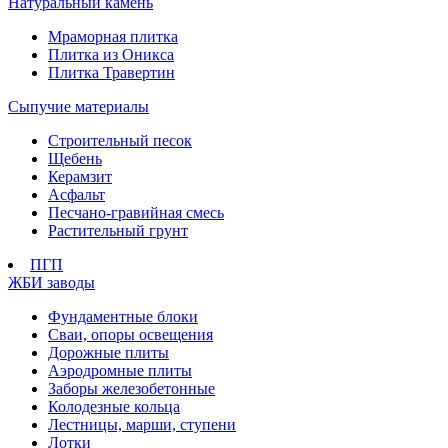
Натуральный камень
Мраморная плитка
Плитка из Оникса
Плитка Травертин
Сыпучие материалы
Строительный песок
Щебень
Керамзит
Асфальт
Песчано-гравийная смесь
Растительный грунт
ПГП
ЖБИ заводы
Фундаментные блоки
Сваи, опоры освещения
Дорожные плиты
Аэродромные плиты
Заборы железобетонные
Колодезные кольца
Лестницы, марши, ступени
Лотки