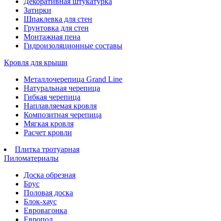
Декоративная штукатурка
Затирки
Шпаклевка для стен
Грунтовка для стен
Монтажная пена
Гидроизоляционные составы
Кровля для крыши
Металлочерепица Grand Line
Натуральная черепица
Гибкая черепица
Наплавляемая кровля
Композитная черепица
Мягкая кровля
Расчет кровли
Плитка тротуарная
Пиломатериалы
Доска обрезная
Брус
Половая доска
Блок-хаус
Евровагонка
Европол