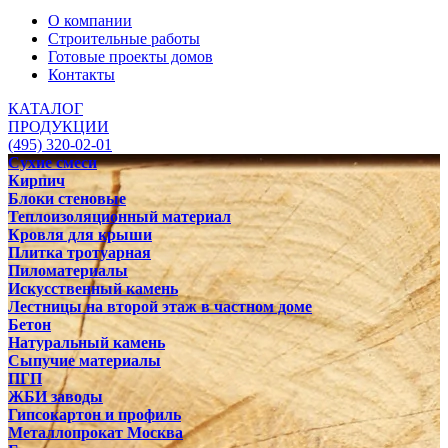
О компании
Строительные работы
Готовые проекты домов
Контакты
КАТАЛОГ
ПРОДУКЦИИ
(495) 320-02-01
Сухие смеси
Кирпич
Блоки стеновые
Теплоизоляционный материал
Кровля для крыши
Плитка тротуарная
Пиломатериалы
Искусственный камень
Лестницы на второй этаж в частном доме
Бетон
Натуральный камень
Сыпучие материалы
ПГП
ЖБИ заводы
Гипсокартон и профиль
Металлопрокат Москва