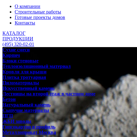
О компании
Строительные работы
Готовые проекты домов
Контакты
КАТАЛОГ
ПРОДУКЦИИ
(495) 320-02-01
Сухие смеси
Кирпич
Блоки стеновые
Теплоизоляционный материал
Кровля для крыши
Плитка тротуарная
Пиломатериалы
Искусственный камень
Лестницы на второй этаж в частном доме
Бетон
Натуральный камень
Сыпучие материалы
ПГП
ЖБИ заводы
Гипсокартон и профиль
Металлопрокат Москва