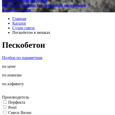
Готовые проекты домов
Интернет магазин строительных материалов
Камины и печи
Главная
Каталог
Сухие смеси
Пескобетон в мешках
Пескобетон
Подбор по параметрам
по цене
по новизне
по алфавиту
Производитель
Перфекта
Perel
Смеси Вилис