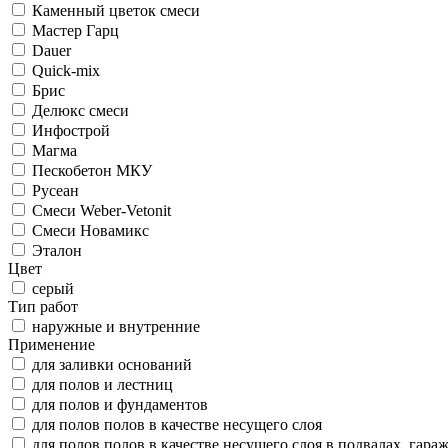
Каменный цветок смеси
Мастер Гарц
Dauer
Quick-mix
Брис
Делюкс смеси
Инфострой
Магма
Пескобетон МКУ
Русеан
Смеси Weber-Vetonit
Смеси Новамикс
Эталон
Цвет
серый
Тип работ
наружные и внутренние
Применение
для заливки оснований
для полов и лестниц
для полов и фундаментов
для полов полов в качестве несущего слоя
для полов полов в качестве несущего слоя в подвалах, гара