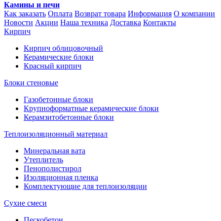
Камины и печи
Как заказать
Оплата
Возврат товара
Информация
О компании
Новости
Акции
Наша техника
Доставка
Контакты
Кирпич
Кирпич облицовочный
Керамические блоки
Красный кирпич
Блоки стеновые
Газобетонные блоки
Крупноформатные керамические блоки
Керамзитобетонные блоки
Теплоизоляционный материал
Минеральная вата
Утеплитель
Пенополистирол
Изоляционная пленка
Комплектующие для теплоизоляции
Сухие смеси
Пескобетон