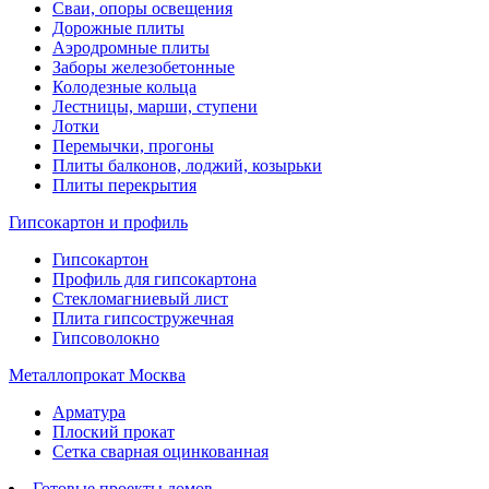
Сваи, опоры освещения
Дорожные плиты
Аэродромные плиты
Заборы железобетонные
Колодезные кольца
Лестницы, марши, ступени
Лотки
Перемычки, прогоны
Плиты балконов, лоджий, козырьки
Плиты перекрытия
Гипсокартон и профиль
Гипсокартон
Профиль для гипсокартона
Стекломагниевый лист
Плита гипсостружечная
Гипсоволокно
Металлопрокат Москва
Арматура
Плоский прокат
Сетка сварная оцинкованная
Готовые проекты домов