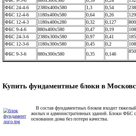
ФБС 9-5-6
880х500х580
0,59
0,24
132
ФБС 24-4-6
2380х400х580
1,3
0,54
238
ФБС 12-4-6
1180х400х580
0,64
0,26
129
ФБС 12-4-3
1180х400х280
0,32
0,127
800
ФБС 9-4-6
880х400х580
0,47
0,19
108
ФБС 24-3-6
2380х300х580
0,97
0,41
185
ФБС 12-3-6
1180х300х580
0,45
0,2
108
850
ФБС 9-3-6
880х300х580
0,35
0,146
Купить фундаментные блоки в Московс
В состав фундаментных блоков входит тяжелый,
жилых и административных зданий. Блоки ФБС сл
основании дома без потери качества.