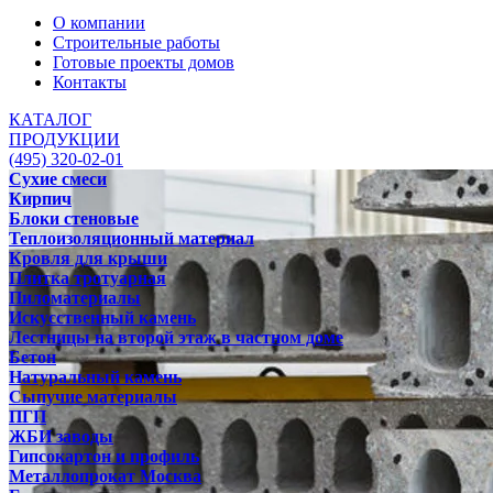
О компании
Строительные работы
Готовые проекты домов
Контакты
КАТАЛОГ
ПРОДУКЦИИ
(495) 320-02-01
Сухие смеси
Кирпич
Блоки стеновые
Теплоизоляционный материал
Кровля для крыши
Плитка тротуарная
Пиломатериалы
Искусственный камень
Лестницы на второй этаж в частном доме
Бетон
Натуральный камень
Сыпучие материалы
ПГП
ЖБИ заводы
Гипсокартон и профиль
Металлопрокат Москва