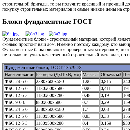
строительной бригады, то вы получите красивый и прочный д
покупку строительных материалов и самые низкие цены на ст
Блоки фундаментные ГОСТ
.
Фундаментные блоки - строительный материал, который являет
сколько простоит ваш дом. Именно поэтому каждому, кто выби
Фундаментные блоки являются проверенным материалом, поэто
не только получить качественный строительный материал, но 
Фундаментные блоки, ГОСТ 13579-78
Наименование
Размеры (ДхШхВ, мм)
Масса, т
Объем, м3
Цен
ФБС 24-6-6
2380х600х580
1,96
0,815
340
ФБС 12-6-6
1180х600х580
0,96
0,411
191
ФБС 12-6-3
1180х600х280
0,48
0,19
108
ФБС 9-6-6
880х600х580
0,7
0,29
159
ФБС 24-5-6
2380х500х580
1,7
0,68
278
ФБС 12-5-6
1180х500х580
0,83
0,33
155
ФБС 12-5-3
1180х500х280
0,4
0,159
930