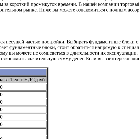
ом за короткий промежуток времени. В нашей компании торгов
роительном рынке. Ниже вы можете ознакомиться с полным ассо
ся несущей частью постройки. Выбирать фундаментные блоки сто
рает фундаментные блоки, стоит обратиться напрямую к специал
му вы можете не сомневаться в длительности их эксплуатации.
и сэкономить значительную сумму денег. Если вы заинтересовал
а за 1 ед. с НДС, руб.
0
0
0
0
0
0