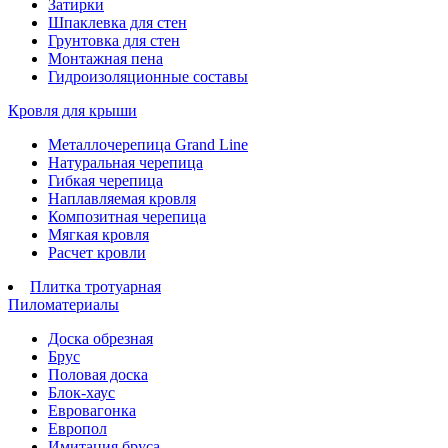
Затирки
Шпаклевка для стен
Грунтовка для стен
Монтажная пена
Гидроизоляционные составы
Кровля для крыши
Металлочерепица Grand Line
Натуральная черепица
Гибкая черепица
Наплавляемая кровля
Композитная черепица
Мягкая кровля
Расчет кровли
Плитка тротуарная
Пиломатериалы
Доска обрезная
Брус
Половая доска
Блок-хаус
Евровагонка
Европол
Имитация бруса