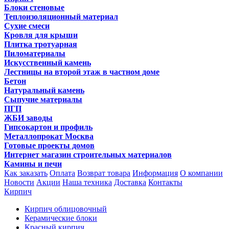
Блоки стеновые
Теплоизоляционный материал
Сухие смеси
Кровля для крыши
Плитка тротуарная
Пиломатериалы
Искусственный камень
Лестницы на второй этаж в частном доме
Бетон
Натуральный камень
Сыпучие материалы
ПГП
ЖБИ заводы
Гипсокартон и профиль
Металлопрокат Москва
Готовые проекты домов
Интернет магазин строительных материалов
Камины и печи
Как заказать
Оплата
Возврат товара
Информация
О компании
Новости
Акции
Наша техника
Доставка
Контакты
Кирпич
Кирпич облицовочный
Керамические блоки
Красный кирпич