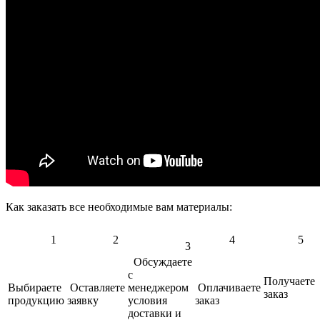
Как заказать все необходимые вам материалы:
1
2
4
5
3
Обсуждаете
с
Получаете
Выбираете
Оставляете
менеджером
Оплачиваете
заказ
продукцию
заявку
условия
заказ
доставки и