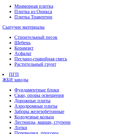
Мраморная плитка
Плитка из Оникса
Плитка Травертин
Сыпучие материалы
Строительный песок
Щебень
Керамзит
Асфальт
Песчано-гравийная смесь
Растительный грунт
ПГП
ЖБИ заводы
Фундаментные блоки
Сваи, опоры освещения
Дорожные плиты
Аэродромные плиты
Заборы железобетонные
Колодезные кольца
Лестницы, марши, ступени
Лотки
Перемычки, прогоны