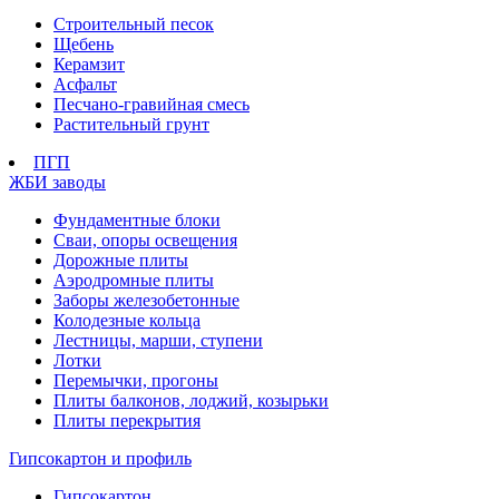
Строительный песок
Щебень
Керамзит
Асфальт
Песчано-гравийная смесь
Растительный грунт
ПГП
ЖБИ заводы
Фундаментные блоки
Сваи, опоры освещения
Дорожные плиты
Аэродромные плиты
Заборы железобетонные
Колодезные кольца
Лестницы, марши, ступени
Лотки
Перемычки, прогоны
Плиты балконов, лоджий, козырьки
Плиты перекрытия
Гипсокартон и профиль
Гипсокартон