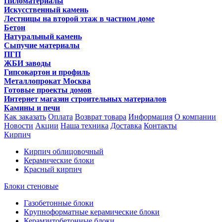
Пиломатериалы
Искусственный камень
Лестницы на второй этаж в частном доме
Бетон
Натуральный камень
Сыпучие материалы
ПГП
ЖБИ заводы
Гипсокартон и профиль
Металлопрокат Москва
Готовые проекты домов
Интернет магазин строительных материалов
Камины и печи
Как заказать
Оплата
Возврат товара
Информация
О компании
Новости
Акции
Наша техника
Доставка
Контакты
Кирпич
Кирпич облицовочный
Керамические блоки
Красный кирпич
Блоки стеновые
Газобетонные блоки
Крупноформатные керамические блоки
Керамзитобетонные блоки