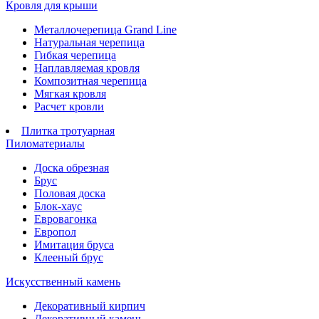
Кровля для крыши
Металлочерепица Grand Line
Натуральная черепица
Гибкая черепица
Наплавляемая кровля
Композитная черепица
Мягкая кровля
Расчет кровли
Плитка тротуарная
Пиломатериалы
Доска обрезная
Брус
Половая доска
Блок-хаус
Евровагонка
Европол
Имитация бруса
Клееный брус
Искусственный камень
Декоративный кирпич
Декоративный камень