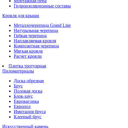
Монтажная пена
Гидроизоляционные составы
Кровля для крыши
Металлочерепица Grand Line
Натуральная черепица
Гибкая черепица
Наплавляемая кровля
Композитная черепица
Мягкая кровля
Расчет кровли
Плитка тротуарная
Пиломатериалы
Доска обрезная
Брус
Половая доска
Блок-хаус
Евровагонка
Европол
Имитация бруса
Клееный брус
Искусственный камень