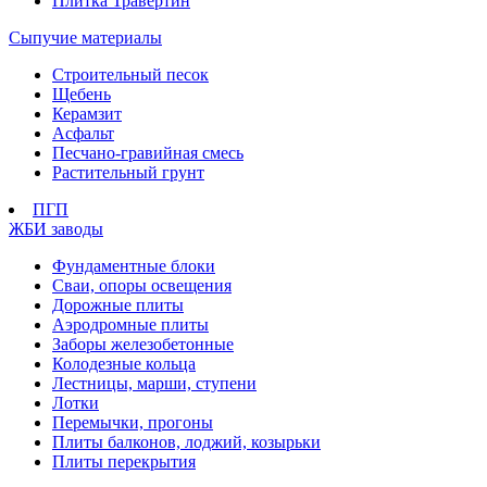
Плитка Травертин
Сыпучие материалы
Строительный песок
Щебень
Керамзит
Асфальт
Песчано-гравийная смесь
Растительный грунт
ПГП
ЖБИ заводы
Фундаментные блоки
Сваи, опоры освещения
Дорожные плиты
Аэродромные плиты
Заборы железобетонные
Колодезные кольца
Лестницы, марши, ступени
Лотки
Перемычки, прогоны
Плиты балконов, лоджий, козырьки
Плиты перекрытия