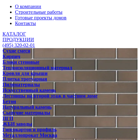
О компании
Строительные работы
Готовые проекты домов
Контакты
КАТАЛОГ
ПРОДУКЦИИ
(495) 320-02-01
Сухие смеси
Кирпич
Блоки стеновые
Теплоизоляционный материал
Кровля для крыши
Плитка тротуарная
Пиломатериалы
Искусственный камень
Лестницы на второй этаж в частном доме
Бетон
Натуральный камень
Сыпучие материалы
ПГП
ЖБИ заводы
Гипсокартон и профиль
Металлопрокат Москва