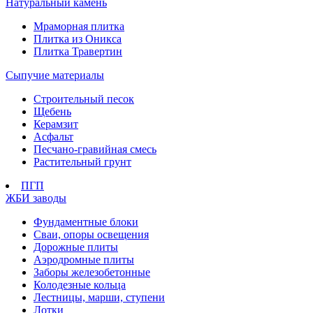
Натуральный камень
Мраморная плитка
Плитка из Оникса
Плитка Травертин
Сыпучие материалы
Строительный песок
Щебень
Керамзит
Асфальт
Песчано-гравийная смесь
Растительный грунт
ПГП
ЖБИ заводы
Фундаментные блоки
Сваи, опоры освещения
Дорожные плиты
Аэродромные плиты
Заборы железобетонные
Колодезные кольца
Лестницы, марши, ступени
Лотки