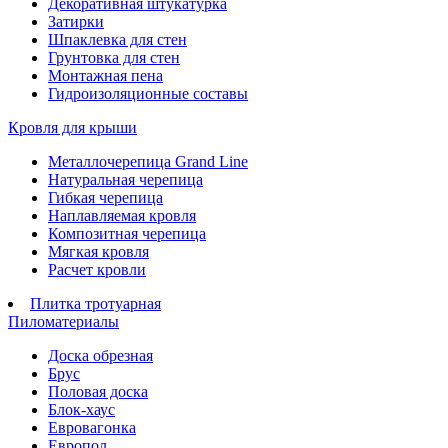
Декоративная штукатурка
Затирки
Шпаклевка для стен
Грунтовка для стен
Монтажная пена
Гидроизоляционные составы
Кровля для крыши
Металлочерепица Grand Line
Натуральная черепица
Гибкая черепица
Наплавляемая кровля
Композитная черепица
Мягкая кровля
Расчет кровли
Плитка тротуарная
Пиломатериалы
Доска обрезная
Брус
Половая доска
Блок-хаус
Евровагонка
Европол