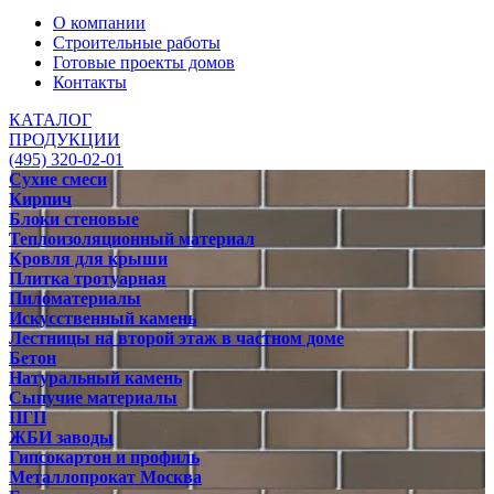
О компании
Строительные работы
Готовые проекты домов
Контакты
КАТАЛОГ
ПРОДУКЦИИ
(495) 320-02-01
Сухие смеси
Кирпич
Блоки стеновые
Теплоизоляционный материал
Кровля для крыши
Плитка тротуарная
Пиломатериалы
Искусственный камень
Лестницы на второй этаж в частном доме
Бетон
Натуральный камень
Сыпучие материалы
ПГП
ЖБИ заводы
Гипсокартон и профиль
Металлопрокат Москва