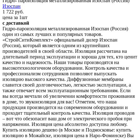
Гидро- пароизоляция металлизированная Изоспан (Россия)
Изоспан
1 722 руб.
цена за 1шт
с доставкой
Гидро-пароизоляция металлизированная Изоспан (Россия)
один из самых лучших и популярных товаров.
«СтройСитиКомплект» официальный дилер Изоспан
(Россия), который является одним из крупнейших
производителей в своей области. Изоляция рассчитана на
длительный период эксплуатации и хороша для тех, кто ценит
качество и надежность. Наши товары производятся на
высокотехнологичном оборудовании. Контроль качества и
профессионализм сотрудников позволяют выпускать
изоляцию высокого качества. Диффузионные мембраны
славится своей долговечностью, легкостью эксплуатации, а
также отвечает всем эксплуатационным требованиям. Если
вы всегда мечтали об увеличении комфортности проживания
в доме, то звукоизоляция для вас! Отметим, что наша
продукция производится на современном оборудовании и
проходит тщательный контроль качества. Изоляция проводов
– вот что обезопасит ваш дом от электрического пробоя при
напряжении. Изоляция цена абсолютно доступна любому.
Купить изоляцию дешево (в Москве и Подмосковье: купить
изоляцию в Можайске, изоляция цена в Наро-Фоминске) Вы