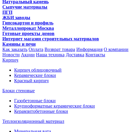
Натуральный камень
Сыпучие материалы
ПГП
ЖБИ заводы
Гипсокартон и профиль
Металлопрокат Москва
Готовые проекты домов
Интернет магазин строительных материалов
Камины и печи
Как заказать
Оплата
Возврат товара
Информация
О компании
Новости
Акции
Наша техника
Доставка
Контакты
Кирпич
Кирпич облицовочный
Керамические блоки
Красный кирпич
Блоки стеновые
Газобетонные блоки
Крупноформатные керамические блоки
Керамзитобетонные блоки
Теплоизоляционный материал
Минеральная вата