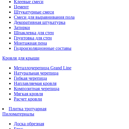
Клеевые смеси
Цемент
Штукатурные смеси
Смеси для выравнивания пола
Декоративная штукатурка
Затирки
Шпаклевка для стен
Грунтовка для стен
Монтажная пена
Гидроизоляционные составы
Кровля для крыши
Металлочерепица Grand Line
Натуральная черепица
Гибкая черепица
Наплавляемая кровля
Композитная черепица
Мягкая кровля
Расчет кровли
Плитка тротуарная
Пиломатериалы
Доска обрезная
Брус