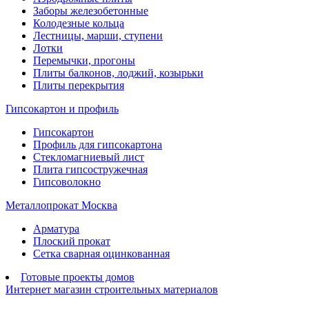
Заборы железобетонные
Колодезные кольца
Лестницы, марши, ступени
Лотки
Перемычки, прогоны
Плиты балконов, лоджий, козырьки
Плиты перекрытия
Гипсокартон и профиль
Гипсокартон
Профиль для гипсокартона
Стекломагниевый лист
Плита гипсостружечная
Гипсоволокно
Металлопрокат Москва
Арматура
Плоский прокат
Сетка сварная оцинкованная
Готовые проекты домов
Интернет магазин строительных материалов