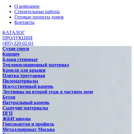
О компании
Строительные работы
Готовые проекты домов
Контакты
КАТАЛОГ
ПРОДУКЦИИ
(495) 320-02-01
Сухие смеси
Кирпич
Блоки стеновые
Теплоизоляционный материал
Кровля для крыши
Плитка тротуарная
Пиломатериалы
Искусственный камень
Лестницы на второй этаж в частном доме
Бетон
Натуральный камень
Сыпучие материалы
ПГП
ЖБИ заводы
Гипсокартон и профиль
Металлопрокат Москва