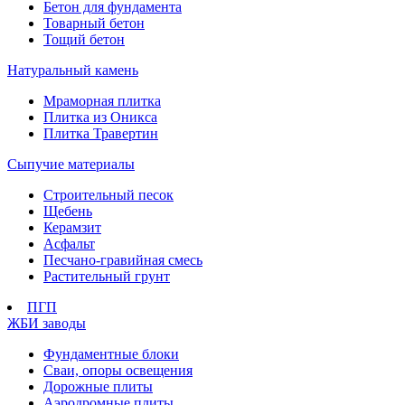
Бетон для фундамента
Товарный бетон
Тощий бетон
Натуральный камень
Мраморная плитка
Плитка из Оникса
Плитка Травертин
Сыпучие материалы
Строительный песок
Щебень
Керамзит
Асфальт
Песчано-гравийная смесь
Растительный грунт
ПГП
ЖБИ заводы
Фундаментные блоки
Сваи, опоры освещения
Дорожные плиты
Аэродромные плиты