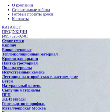
О компании
Строительные работы
Готовые проекты домов
Контакты
КАТАЛОГ
ПРОДУКЦИИ
(495) 320-02-01
Сухие смеси
Кирпич
Блоки стеновые
Теплоизоляционный материал
Кровля для крыши
Плитка тротуарная
Пиломатериалы
Искусственный камень
Лестницы на второй этаж в частном доме
Бетон
Натуральный камень
Сыпучие материалы
ПГП
ЖБИ заводы
Гипсокартон и профиль
Металлопрокат Москва