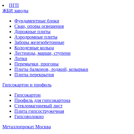
ПГП
ЖБИ заводы
Фундаментные блоки
Сваи, опоры освещения
Дорожные плиты
Аэродромные плиты
Заборы железобетонные
Колодезные кольца
Лестницы, марши, ступени
Лотки
Перемычки, прогоны
Плиты балконов, лоджий, козырьки
Плиты перекрытия
Гипсокартон и профиль
Гипсокартон
Профиль для гипсокартона
Стекломагниевый лист
Плита гипсостружечная
Гипсоволокно
Металлопрокат Москва