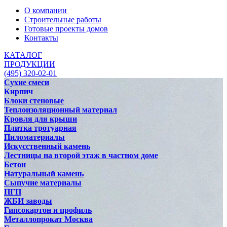
О компании
Строительные работы
Готовые проекты домов
Контакты
КАТАЛОГ
ПРОДУКЦИИ
(495) 320-02-01
Сухие смеси
Кирпич
Блоки стеновые
Теплоизоляционный материал
Кровля для крыши
Плитка тротуарная
Пиломатериалы
Искусственный камень
Лестницы на второй этаж в частном доме
Бетон
Натуральный камень
Сыпучие материалы
ПГП
ЖБИ заводы
Гипсокартон и профиль
Металлопрокат Москва