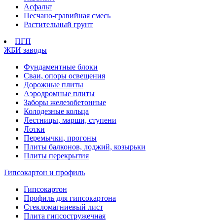
Асфальт
Песчано-гравийная смесь
Растительный грунт
ПГП
ЖБИ заводы
Фундаментные блоки
Сваи, опоры освещения
Дорожные плиты
Аэродромные плиты
Заборы железобетонные
Колодезные кольца
Лестницы, марши, ступени
Лотки
Перемычки, прогоны
Плиты балконов, лоджий, козырьки
Плиты перекрытия
Гипсокартон и профиль
Гипсокартон
Профиль для гипсокартона
Стекломагниевый лист
Плита гипсостружечная