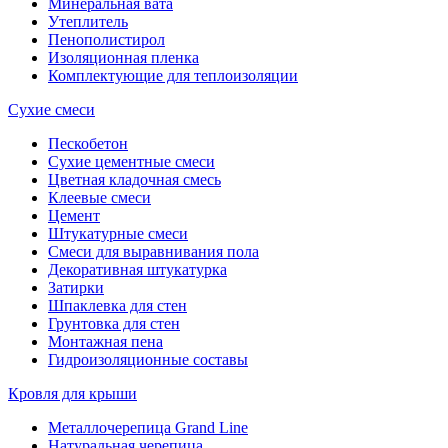
Минеральная вата
Утеплитель
Пенополистирол
Изоляционная пленка
Комплектующие для теплоизоляции
Сухие смеси
Пескобетон
Сухие цементные смеси
Цветная кладочная смесь
Клеевые смеси
Цемент
Штукатурные смеси
Смеси для выравнивания пола
Декоративная штукатурка
Затирки
Шпаклевка для стен
Грунтовка для стен
Монтажная пена
Гидроизоляционные составы
Кровля для крыши
Металлочерепица Grand Line
Натуральная черепица