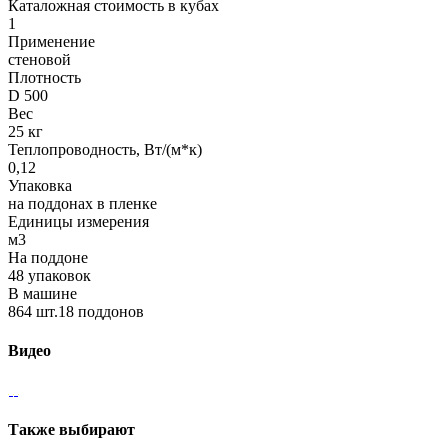
Каталожная стоимость в кубах
1
Применение
стеновой
Плотность
D 500
Вес
25 кг
Теплопроводность, Вт/(м*к)
0,12
Упаковка
на поддонах в пленке
Единицы измерения
м3
На поддоне
48 упаковок
В машине
864 шт.18 поддонов
Видео
Также выбирают