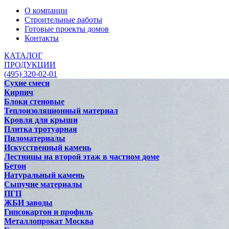
О компании
Строительные работы
Готовые проекты домов
Контакты
КАТАЛОГ
ПРОДУКЦИИ
(495) 320-02-01
Сухие смеси
Кирпич
Блоки стеновые
Теплоизоляционный материал
Кровля для крыши
Плитка тротуарная
Пиломатериалы
Искусственный камень
Лестницы на второй этаж в частном доме
Бетон
Натуральный камень
Сыпучие материалы
ПГП
ЖБИ заводы
Гипсокартон и профиль
Металлопрокат Москва