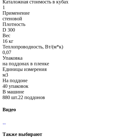
Каталожная стоимость в кубах
1
Применение
стеновой
Плотность
D 300
Вес
16 кг
Теплопроводность, Вт/(м*к)
0,07
Упаковка
на поддонах в пленке
Единицы измерения
м3
На поддоне
40 упаковок
В машине
880 шт.22 поддонов
Видео
Также выбирают