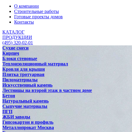
О компании
Строительные работы
Готовые проекты домов
Контакты
КАТАЛОГ
ПРОДУКЦИИ
(495) 320-02-01
Сухие смеси
Кирпич
Блоки стеновые
Теплоизоляционный материал
Кровля для крыши
Плитка тротуарная
Пиломатериалы
Искусственный камень
Лестницы на второй этаж в частном доме
Бетон
Натуральный камень
Сыпучие материалы
ПГП
ЖБИ заводы
Гипсокартон и профиль
Металлопрокат Москва