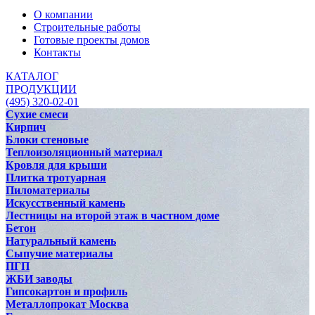
О компании
Строительные работы
Готовые проекты домов
Контакты
КАТАЛОГ
ПРОДУКЦИИ
(495) 320-02-01
Сухие смеси
Кирпич
Блоки стеновые
Теплоизоляционный материал
Кровля для крыши
Плитка тротуарная
Пиломатериалы
Искусственный камень
Лестницы на второй этаж в частном доме
Бетон
Натуральный камень
Сыпучие материалы
ПГП
ЖБИ заводы
Гипсокартон и профиль
Металлопрокат Москва