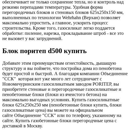
обеспечивает не только сохранение тепла, но и контроль над
резкими перепадами температуры. Удобная форма
перегородочных блоков и стеновых блоков 625х250х150 мм,
выполненных по технологии Wehrhahn (Верхан) позволяет
максимально упростить, а главное, ускорить процесс
строительства. Кроме того, газосиликат легко поддается
обработке: пиление, нарезка, прокладывание штроб - все это
не вызовет у вас затруднений.
Блок поритеп d500 купить
Добавьте этим преимуществам огнестойкость, дышащую
структуру и вы поймете, что постройка дома из пенобетона
будет простой и быстрой. А благодаря компании Объединение
"ССК" которая вот уже много лет сотрудничает с
Новомичуринским газосиликатным заводом PORITEP, вы
приобретете стеновые и перегородочные газосиликатные и
пенобетонные блоки (блоки из ячеистого бетона) на
максимально выгодных условиях. Купить газосиликатные
блоки 625х250х250 мм (пенобетонные блоки купить, блоки
газосиликатные цена) вы можете на официальном
сайте Объединение "ССК" или по телефону, указанному на
сайте. Купить газобетонные блоки перегородчные цена с
доставкой в Москву.