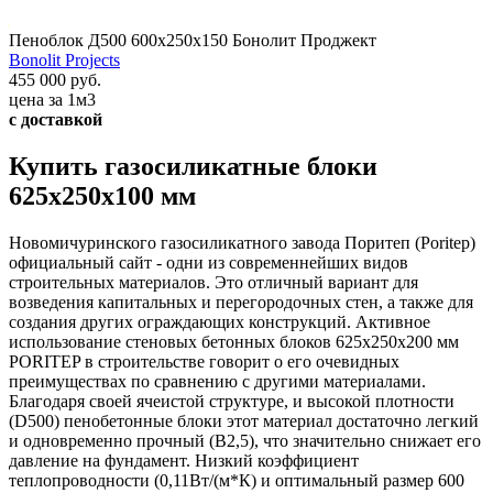
Пеноблок Д500 600х250х150 Бонолит Проджект
Bonolit Projects
455 000 руб.
цена за 1м3
с доставкой
Купить газосиликатные блоки
625х250х100 мм
Новомичуринского газосиликатного завода Поритеп (Poritep)
официальный сайт - одни из современнейших видов
строительных материалов. Это отличный вариант для
возведения капитальных и перегородочных стен, а также для
создания других ограждающих конструкций. Активное
использование стеновых бетонных блоков 625х250х200 мм
PORITEP в строительстве говорит о его очевидных
преимуществах по сравнению с другими материалами.
Благодаря своей ячеистой структуре, и высокой плотности
(D500) пенобетонные блоки этот материал достаточно легкий
и одновременно прочный (В2,5), что значительно снижает его
давление на фундамент. Низкий коэффициент
теплопроводности (0,11Вт/(м*К) и оптимальный размер 600