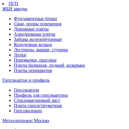
ПГП
ЖБИ заводы
Фундаментные блоки
Сваи, опоры освещения
Дорожные плиты
Аэродромные плиты
Заборы железобетонные
Колодезные кольца
Лестницы, марши, ступени
Лотки
Перемычки, прогоны
Плиты балконов, лоджий, козырьки
Плиты перекрытия
Гипсокартон и профиль
Гипсокартон
Профиль для гипсокартона
Стекломагниевый лист
Плита гипсостружечная
Гипсоволокно
Металлопрокат Москва