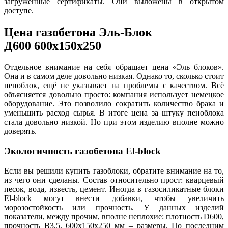
загруженные сертификаты. Они выложены в открытом
доступе.
Цена газобетона Эль-Блок
Д600 600х150х250
Отдельное внимание на себя обращает цена «Эль блоков».
Она и в самом деле довольно низкая. Однако то, сколько стоит
пеноблок, ещё не указывает на проблемы с качеством. Всё
объясняется довольно просто: компания использует немецкое
оборудование. Это позволило сократить количество брака и
уменьшить расход сырья. В итоге цена за штуку пеноблока
стала довольно низкой. Но при этом изделию вполне можно
доверять.
Экологичность газобетона El-block
Если вы решили купить газоблоки, обратите внимание на то,
из чего они сделаны. Состав относительно прост: кварцевый
песок, вода, известь, цемент. Иногда в газосиликатные блоки
El-block могут внести добавки, чтобы увеличить
морозостойкость или прочность. У данных изделий
показатели, между прочим, вполне неплохие: плотность D600,
прочность В3,5, 600х150х250 мм – размеры. По последним