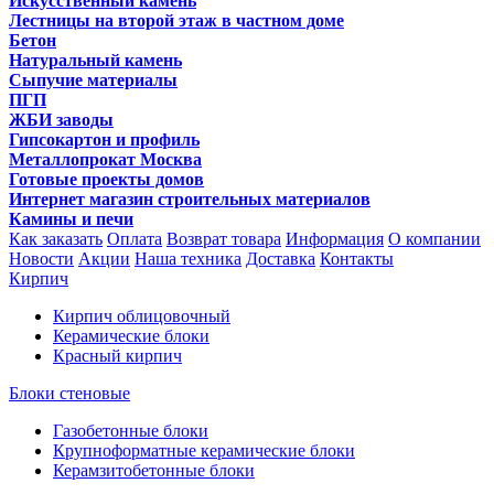
Искусственный камень
Лестницы на второй этаж в частном доме
Бетон
Натуральный камень
Сыпучие материалы
ПГП
ЖБИ заводы
Гипсокартон и профиль
Металлопрокат Москва
Готовые проекты домов
Интернет магазин строительных материалов
Камины и печи
Как заказать
Оплата
Возврат товара
Информация
О компании
Новости
Акции
Наша техника
Доставка
Контакты
Кирпич
Кирпич облицовочный
Керамические блоки
Красный кирпич
Блоки стеновые
Газобетонные блоки
Крупноформатные керамические блоки
Керамзитобетонные блоки