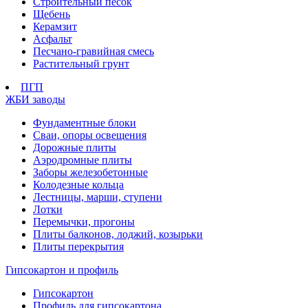
Строительный песок
Щебень
Керамзит
Асфальт
Песчано-гравийная смесь
Растительный грунт
ПГП
ЖБИ заводы
Фундаментные блоки
Сваи, опоры освещения
Дорожные плиты
Аэродромные плиты
Заборы железобетонные
Колодезные кольца
Лестницы, марши, ступени
Лотки
Перемычки, прогоны
Плиты балконов, лоджий, козырьки
Плиты перекрытия
Гипсокартон и профиль
Гипсокартон
Профиль для гипсокартона