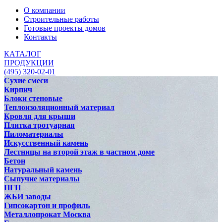
О компании
Строительные работы
Готовые проекты домов
Контакты
КАТАЛОГ
ПРОДУКЦИИ
(495) 320-02-01
Сухие смеси
Кирпич
Блоки стеновые
Теплоизоляционный материал
Кровля для крыши
Плитка тротуарная
Пиломатериалы
Искусственный камень
Лестницы на второй этаж в частном доме
Бетон
Натуральный камень
Сыпучие материалы
ПГП
ЖБИ заводы
Гипсокартон и профиль
Металлопрокат Москва