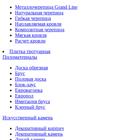
Металлочерепица Grand Line
Натуральная черепица
Гибкая черепица
Наплавляемая кровля
Композитная черепица
Мягкая кровля
Расчет кровли
Плитка тротуарная
Пиломатериалы
Доска обрезная
Брус
Половая доска
Блок-хаус
Евровагонка
Европол
Имитация бруса
Клееный брус
Искусственный камень
Декоративный кирпич
Декоративный камень
Дикий камень