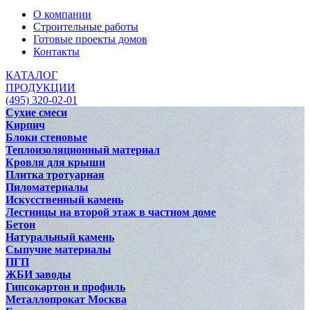
О компании
Строительные работы
Готовые проекты домов
Контакты
КАТАЛОГ
ПРОДУКЦИИ
(495) 320-02-01
Сухие смеси
Кирпич
Блоки стеновые
Теплоизоляционный материал
Кровля для крыши
Плитка тротуарная
Пиломатериалы
Искусственный камень
Лестницы на второй этаж в частном доме
Бетон
Натуральный камень
Сыпучие материалы
ПГП
ЖБИ заводы
Гипсокартон и профиль
Металлопрокат Москва