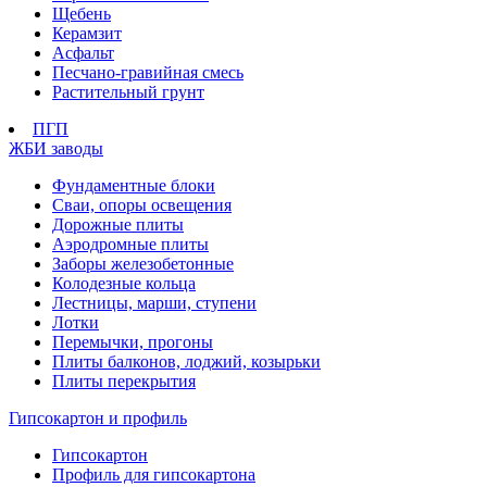
Щебень
Керамзит
Асфальт
Песчано-гравийная смесь
Растительный грунт
ПГП
ЖБИ заводы
Фундаментные блоки
Сваи, опоры освещения
Дорожные плиты
Аэродромные плиты
Заборы железобетонные
Колодезные кольца
Лестницы, марши, ступени
Лотки
Перемычки, прогоны
Плиты балконов, лоджий, козырьки
Плиты перекрытия
Гипсокартон и профиль
Гипсокартон
Профиль для гипсокартона