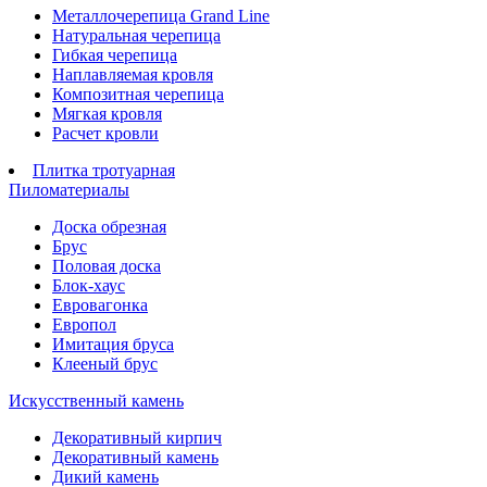
Металлочерепица Grand Line
Натуральная черепица
Гибкая черепица
Наплавляемая кровля
Композитная черепица
Мягкая кровля
Расчет кровли
Плитка тротуарная
Пиломатериалы
Доска обрезная
Брус
Половая доска
Блок-хаус
Евровагонка
Европол
Имитация бруса
Клееный брус
Искусственный камень
Декоративный кирпич
Декоративный камень
Дикий камень