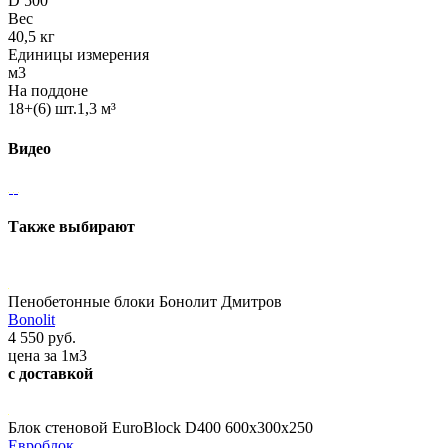
D 500
Вес
40,5 кг
Единицы измерения
м3
На поддоне
18+(6) шт.1,3 м³
Видео
Также выбирают
Пенобетонные блоки Бонолит Дмитров
Bonolit
4 550 руб.
цена за 1м3
с доставкой
Блок стеновой EuroBlock D400 600x300x250
Евроблок