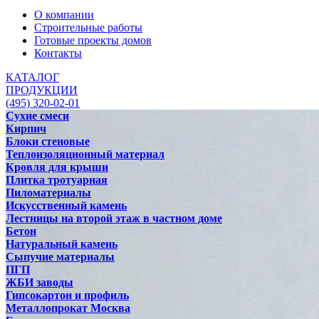
О компании
Строительные работы
Готовые проекты домов
Контакты
КАТАЛОГ
ПРОДУКЦИИ
(495) 320-02-01
Сухие смеси
Кирпич
Блоки стеновые
Теплоизоляционный материал
Кровля для крыши
Плитка тротуарная
Пиломатериалы
Искусственный камень
Лестницы на второй этаж в частном доме
Бетон
Натуральный камень
Сыпучие материалы
ПГП
ЖБИ заводы
Гипсокартон и профиль
Металлопрокат Москва