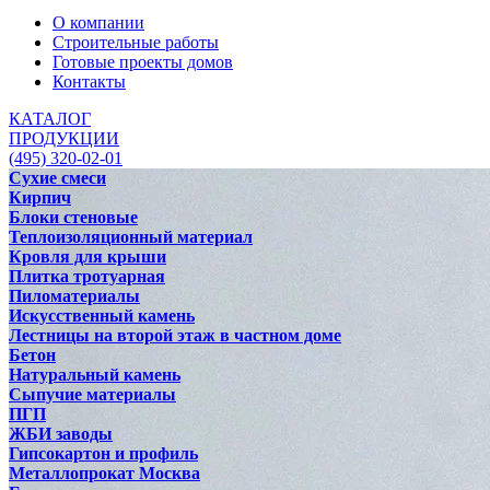
О компании
Строительные работы
Готовые проекты домов
Контакты
КАТАЛОГ
ПРОДУКЦИИ
(495) 320-02-01
Сухие смеси
Кирпич
Блоки стеновые
Теплоизоляционный материал
Кровля для крыши
Плитка тротуарная
Пиломатериалы
Искусственный камень
Лестницы на второй этаж в частном доме
Бетон
Натуральный камень
Сыпучие материалы
ПГП
ЖБИ заводы
Гипсокартон и профиль
Металлопрокат Москва