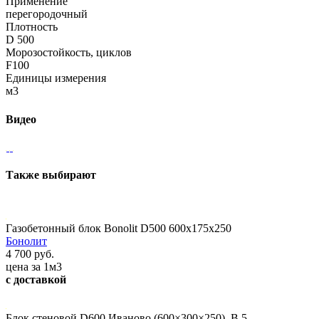
Применение
перегородочный
Плотность
D 500
Морозостойкость, циклов
F100
Единицы измерения
м3
Видео
Также выбирают
Газобетонный блок Bonolit D500 600x175x250
Бонолит
4 700 руб.
цена за 1м3
с доставкой
Блок стеновой D600 Иваново (600×300×250), В 5