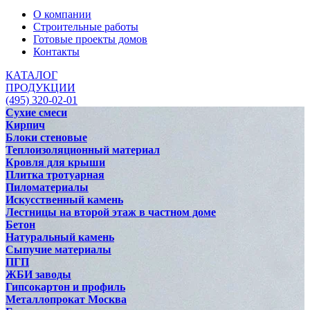
О компании
Строительные работы
Готовые проекты домов
Контакты
КАТАЛОГ
ПРОДУКЦИИ
(495) 320-02-01
Сухие смеси
Кирпич
Блоки стеновые
Теплоизоляционный материал
Кровля для крыши
Плитка тротуарная
Пиломатериалы
Искусственный камень
Лестницы на второй этаж в частном доме
Бетон
Натуральный камень
Сыпучие материалы
ПГП
ЖБИ заводы
Гипсокартон и профиль
Металлопрокат Москва