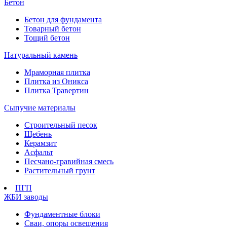
Бетон
Бетон для фундамента
Товарный бетон
Тощий бетон
Натуральный камень
Мраморная плитка
Плитка из Оникса
Плитка Травертин
Сыпучие материалы
Строительный песок
Щебень
Керамзит
Асфальт
Песчано-гравийная смесь
Растительный грунт
ПГП
ЖБИ заводы
Фундаментные блоки
Сваи, опоры освещения