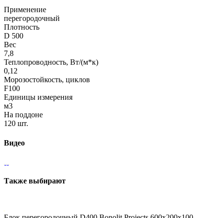
Применение
перегородочный
Плотность
D 500
Вес
7,8
Теплопроводность, Вт/(м*к)
0,12
Морозостойкость, циклов
F100
Единицы измерения
м3
На поддоне
120 шт.
Видео
Также выбирают
Блок перегородочный D400 Bonolit Projects 600х200х100