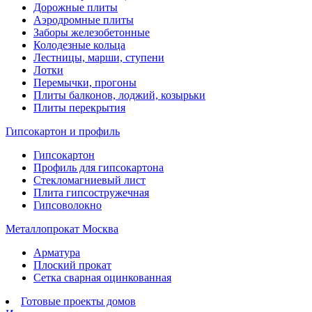
Дорожные плиты
Аэродромные плиты
Заборы железобетонные
Колодезные кольца
Лестницы, марши, ступени
Лотки
Перемычки, прогоны
Плиты балконов, лоджий, козырьки
Плиты перекрытия
Гипсокартон и профиль
Гипсокартон
Профиль для гипсокартона
Стекломагниевый лист
Плита гипсостружечная
Гипсоволокно
Металлопрокат Москва
Арматура
Плоский прокат
Сетка сварная оцинкованная
Готовые проекты домов