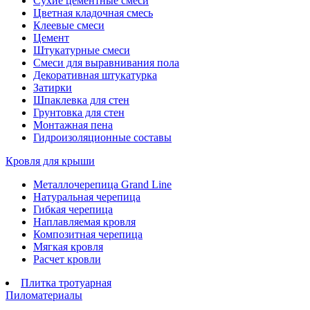
Сухие цементные смеси
Цветная кладочная смесь
Клеевые смеси
Цемент
Штукатурные смеси
Смеси для выравнивания пола
Декоративная штукатурка
Затирки
Шпаклевка для стен
Грунтовка для стен
Монтажная пена
Гидроизоляционные составы
Кровля для крыши
Металлочерепица Grand Line
Натуральная черепица
Гибкая черепица
Наплавляемая кровля
Композитная черепица
Мягкая кровля
Расчет кровли
Плитка тротуарная
Пиломатериалы