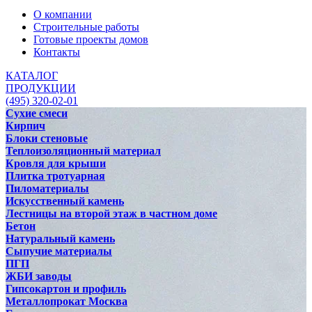
О компании
Строительные работы
Готовые проекты домов
Контакты
КАТАЛОГ
ПРОДУКЦИИ
(495) 320-02-01
Сухие смеси
Кирпич
Блоки стеновые
Теплоизоляционный материал
Кровля для крыши
Плитка тротуарная
Пиломатериалы
Искусственный камень
Лестницы на второй этаж в частном доме
Бетон
Натуральный камень
Сыпучие материалы
ПГП
ЖБИ заводы
Гипсокартон и профиль
Металлопрокат Москва