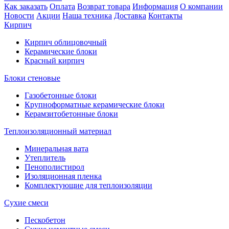
Как заказать
Оплата
Возврат товара
Информация
О компании
Новости
Акции
Наша техника
Доставка
Контакты
Кирпич
Кирпич облицовочный
Керамические блоки
Красный кирпич
Блоки стеновые
Газобетонные блоки
Крупноформатные керамические блоки
Керамзитобетонные блоки
Теплоизоляционный материал
Минеральная вата
Утеплитель
Пенополистирол
Изоляционная пленка
Комплектующие для теплоизоляции
Сухие смеси
Пескобетон