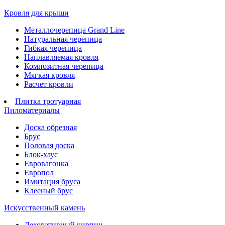
Кровля для крыши
Металлочерепица Grand Line
Натуральная черепица
Гибкая черепица
Наплавляемая кровля
Композитная черепица
Мягкая кровля
Расчет кровли
Плитка тротуарная
Пиломатериалы
Доска обрезная
Брус
Половая доска
Блок-хаус
Евровагонка
Европол
Имитация бруса
Клееный брус
Искусственный камень
Декоративный кирпич