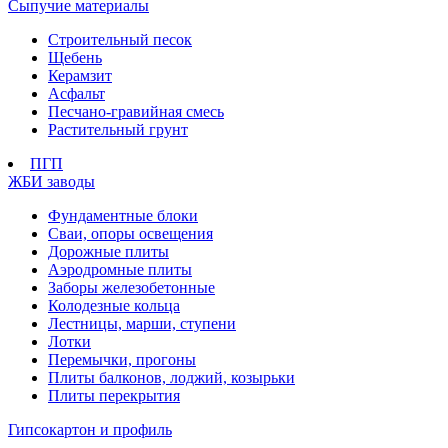
Сыпучие материалы
Строительный песок
Щебень
Керамзит
Асфальт
Песчано-гравийная смесь
Растительный грунт
ПГП
ЖБИ заводы
Фундаментные блоки
Сваи, опоры освещения
Дорожные плиты
Аэродромные плиты
Заборы железобетонные
Колодезные кольца
Лестницы, марши, ступени
Лотки
Перемычки, прогоны
Плиты балконов, лоджий, козырьки
Плиты перекрытия
Гипсокартон и профиль