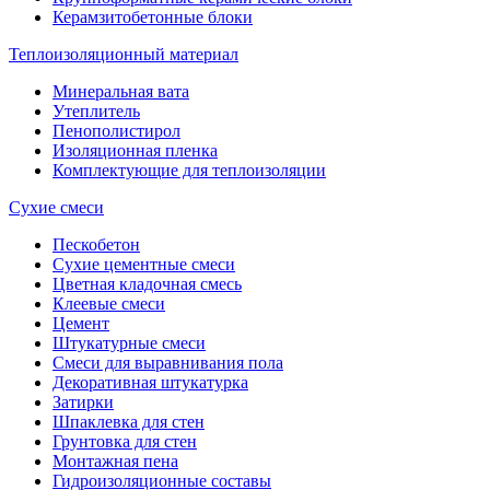
Керамзитобетонные блоки
Теплоизоляционный материал
Минеральная вата
Утеплитель
Пенополистирол
Изоляционная пленка
Комплектующие для теплоизоляции
Сухие смеси
Пескобетон
Сухие цементные смеси
Цветная кладочная смесь
Клеевые смеси
Цемент
Штукатурные смеси
Смеси для выравнивания пола
Декоративная штукатурка
Затирки
Шпаклевка для стен
Грунтовка для стен
Монтажная пена
Гидроизоляционные составы