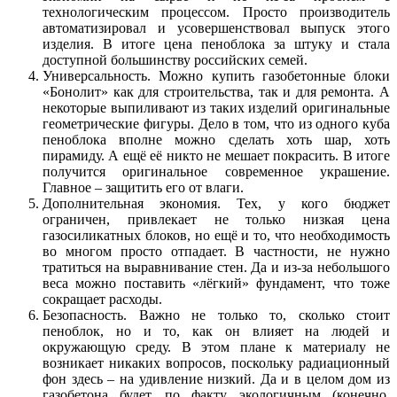
технологическим процессом. Просто производитель
автоматизировал и усовершенствовал выпуск этого
изделия. В итоге цена пеноблока за штуку и стала
доступной большинству российских семей.
Универсальность. Можно купить газобетонные блоки
«Бонолит» как для строительства, так и для ремонта. А
некоторые выпиливают из таких изделий оригинальные
геометрические фигуры. Дело в том, что из одного куба
пеноблока вполне можно сделать хоть шар, хоть
пирамиду. А ещё её никто не мешает покрасить. В итоге
получится оригинальное современное украшение.
Главное – защитить его от влаги.
Дополнительная экономия. Тех, у кого бюджет
ограничен, привлекает не только низкая цена
газосиликатных блоков, но ещё и то, что необходимость
во многом просто отпадает. В частности, не нужно
тратиться на выравнивание стен. Да и из-за небольшого
веса можно поставить «лёгкий» фундамент, что тоже
сокращает расходы.
Безопасность. Важно не только то, сколько стоит
пеноблок, но и то, как он влияет на людей и
окружающую среду. В этом плане к материалу не
возникает никаких вопросов, поскольку радиационный
фон здесь – на удивление низкий. Да и в целом дом из
газобетона будет, по факту, экологичным (конечно,