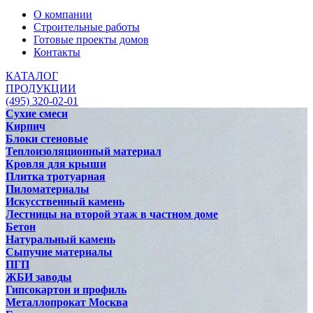
О компании
Строительные работы
Готовые проекты домов
Контакты
КАТАЛОГ
ПРОДУКЦИИ
(495) 320-02-01
Сухие смеси
Кирпич
Блоки стеновые
Теплоизоляционный материал
Кровля для крыши
Плитка тротуарная
Пиломатериалы
Искусственный камень
Лестницы на второй этаж в частном доме
Бетон
Натуральный камень
Сыпучие материалы
ПГП
ЖБИ заводы
Гипсокартон и профиль
Металлопрокат Москва