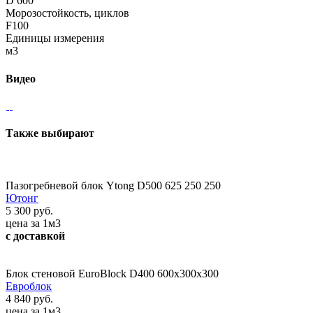
D 600
Морозостойкость, циклов
F100
Единицы измерения
м3
Видео
Также выбирают
Пазогребневой блок Ytong D500 625 250 250
Ютонг
5 300 руб.
цена за 1м3
с доставкой
Блок стеновой EuroBlock D400 600x300x300
Евроблок
4 840 руб.
цена за 1м3