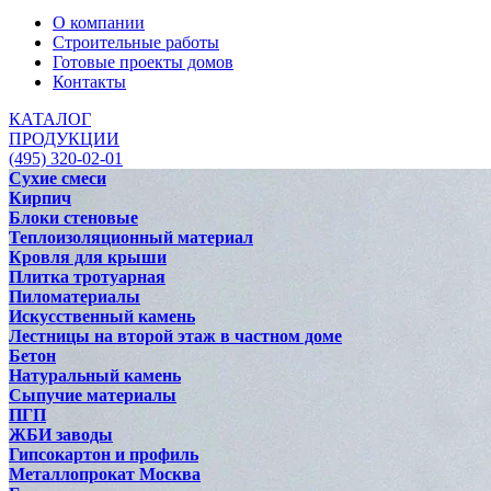
О компании
Строительные работы
Готовые проекты домов
Контакты
КАТАЛОГ
ПРОДУКЦИИ
(495) 320-02-01
Сухие смеси
Кирпич
Блоки стеновые
Теплоизоляционный материал
Кровля для крыши
Плитка тротуарная
Пиломатериалы
Искусственный камень
Лестницы на второй этаж в частном доме
Бетон
Натуральный камень
Сыпучие материалы
ПГП
ЖБИ заводы
Гипсокартон и профиль
Металлопрокат Москва