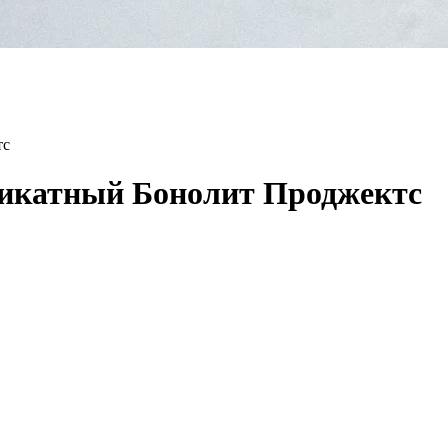
тс
ликатный Бонолит Проджектс