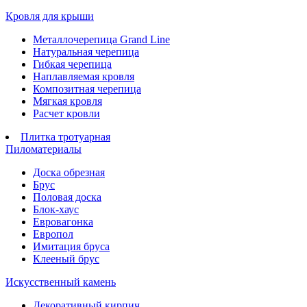
Кровля для крыши
Металлочерепица Grand Line
Натуральная черепица
Гибкая черепица
Наплавляемая кровля
Композитная черепица
Мягкая кровля
Расчет кровли
Плитка тротуарная
Пиломатериалы
Доска обрезная
Брус
Половая доска
Блок-хаус
Евровагонка
Европол
Имитация бруса
Клееный брус
Искусственный камень
Декоративный кирпич