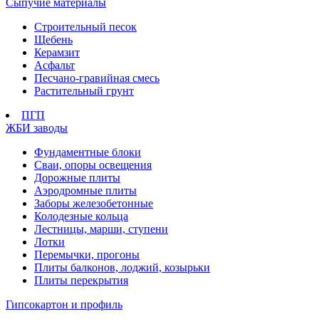
Сыпучие материалы
Строительный песок
Щебень
Керамзит
Асфальт
Песчано-гравийная смесь
Растительный грунт
ПГП
ЖБИ заводы
Фундаментные блоки
Сваи, опоры освещения
Дорожные плиты
Аэродромные плиты
Заборы железобетонные
Колодезные кольца
Лестницы, марши, ступени
Лотки
Перемычки, прогоны
Плиты балконов, лоджий, козырьки
Плиты перекрытия
Гипсокартон и профиль