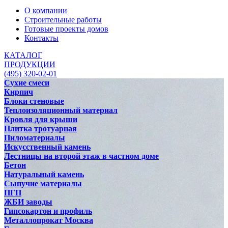
О компании
Строительные работы
Готовые проекты домов
Контакты
КАТАЛОГ
ПРОДУКЦИИ
(495) 320-02-01
Сухие смеси
Кирпич
Блоки стеновые
Теплоизоляционный материал
Кровля для крыши
Плитка тротуарная
Пиломатериалы
Искусственный камень
Лестницы на второй этаж в частном доме
Бетон
Натуральный камень
Сыпучие материалы
ПГП
ЖБИ заводы
Гипсокартон и профиль
Металлопрокат Москва