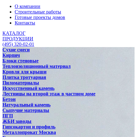
О компании
Строительные работы
Готовые проекты домов
Контакты
КАТАЛОГ
ПРОДУКЦИИ
(495) 320-02-01
Сухие смеси
Кирпич
Блоки стеновые
Теплоизоляционный материал
Кровля для крыши
Плитка тротуарная
Пиломатериалы
Искусственный камень
Лестницы на второй этаж в частном доме
Бетон
Натуральный камень
Сыпучие материалы
ПГП
ЖБИ заводы
Гипсокартон и профиль
Металлопрокат Москва