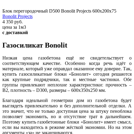
Блок перегородочный D500 Bonolit Projects 600х200х75
Bonolit Projects
4 350 руб.
цена за 1м3
с доставкой
Газосиликат Bonolit
Низкая цена газобетона ещё не свидетельствует о
соответствующем качестве. Особенно когда речь идёт о
материале, который уже оправдал оказанное ему доверие. Так,
купить газосиликатные блоки «Бонолит» сегодня решаются
как крупные подрядчики, так и местные частники. Обе
группы привлекают неплохие характеристики: прочность –
В2, плотность – D300, размеры – 600x350x250 мм.
Благодаря идеальной геометрии дом из газобетона будет
выглядеть привлекательно и без дополнительной отделки. А
это значит, что не только доступная цена за штуку пеноблока
позволяет экономить, но и отсутствие трат в дальнейшем.
Поэтому купить газобетонные блоки «Бонолит» имеет смысл,
если вы находитесь в режиме жёсткой экономии. Но на этом
аргументы «за» не заканчиваются.