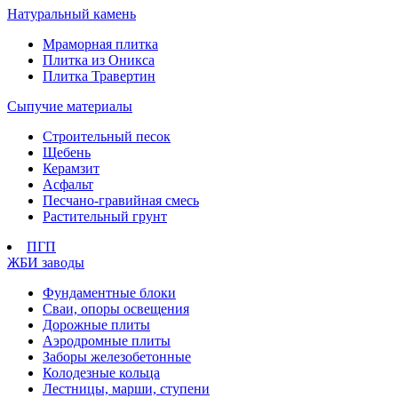
Натуральный камень
Мраморная плитка
Плитка из Оникса
Плитка Травертин
Сыпучие материалы
Строительный песок
Щебень
Керамзит
Асфальт
Песчано-гравийная смесь
Растительный грунт
ПГП
ЖБИ заводы
Фундаментные блоки
Сваи, опоры освещения
Дорожные плиты
Аэродромные плиты
Заборы железобетонные
Колодезные кольца
Лестницы, марши, ступени