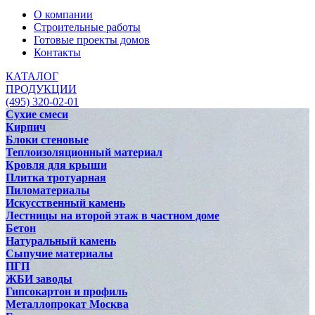
О компании
Строительные работы
Готовые проекты домов
Контакты
КАТАЛОГ
ПРОДУКЦИИ
(495) 320-02-01
Сухие смеси
Кирпич
Блоки стеновые
Теплоизоляционный материал
Кровля для крыши
Плитка тротуарная
Пиломатериалы
Искусственный камень
Лестницы на второй этаж в частном доме
Бетон
Натуральный камень
Сыпучие материалы
ПГП
ЖБИ заводы
Гипсокартон и профиль
Металлопрокат Москва