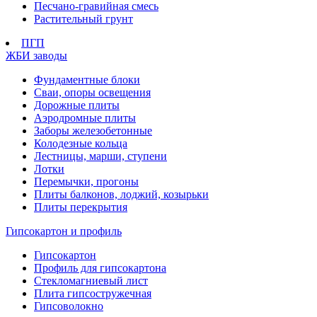
Песчано-гравийная смесь
Растительный грунт
ПГП
ЖБИ заводы
Фундаментные блоки
Сваи, опоры освещения
Дорожные плиты
Аэродромные плиты
Заборы железобетонные
Колодезные кольца
Лестницы, марши, ступени
Лотки
Перемычки, прогоны
Плиты балконов, лоджий, козырьки
Плиты перекрытия
Гипсокартон и профиль
Гипсокартон
Профиль для гипсокартона
Стекломагниевый лист
Плита гипсостружечная
Гипсоволокно