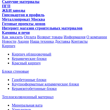
Сыпучие материалы
ПГП
ЖБИ заводы
Гипсокартон и профиль
Металлопрокат Москва
Готовые проекты домов
Интернет магазин строительных материалов
Камины и печи
Как заказать
Оплата
Возврат товара
Информация
О компании
Новости
Акции
Наша техника
Доставка
Контакты
Кирпич
Кирпич облицовочный
Керамические блоки
Красный кирпич
Блоки стеновые
Газобетонные блоки
Крупноформатные керамические блоки
Керамзитобетонные блоки
Теплоизоляционный материал
Минеральная вата
Утеплитель