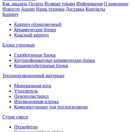
Как заказать
Оплата
Возврат товара
Информация
О компании
Новости
Акции
Наша техника
Доставка
Контакты
Кирпич
Кирпич облицовочный
Керамические блоки
Красный кирпич
Блоки стеновые
Газобетонные блоки
Крупноформатные керамические блоки
Керамзитобетонные блоки
Теплоизоляционный материал
Минеральная вата
Утеплитель
Пенополистирол
Изоляционная пленка
Комплектующие для теплоизоляции
Сухие смеси
Пескобетон