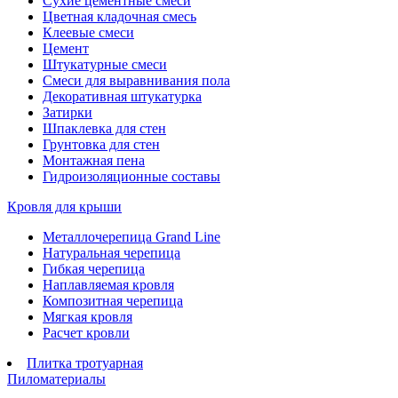
Сухие цементные смеси
Цветная кладочная смесь
Клеевые смеси
Цемент
Штукатурные смеси
Смеси для выравнивания пола
Декоративная штукатурка
Затирки
Шпаклевка для стен
Грунтовка для стен
Монтажная пена
Гидроизоляционные составы
Кровля для крыши
Металлочерепица Grand Line
Натуральная черепица
Гибкая черепица
Наплавляемая кровля
Композитная черепица
Мягкая кровля
Расчет кровли
Плитка тротуарная
Пиломатериалы