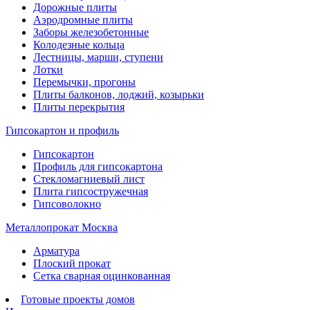
Дорожные плиты
Аэродромные плиты
Заборы железобетонные
Колодезные кольца
Лестницы, марши, ступени
Лотки
Перемычки, прогоны
Плиты балконов, лоджий, козырьки
Плиты перекрытия
Гипсокартон и профиль
Гипсокартон
Профиль для гипсокартона
Стекломагниевый лист
Плита гипсостружечная
Гипсоволокно
Металлопрокат Москва
Арматура
Плоский прокат
Сетка сварная оцинкованная
Готовые проекты домов