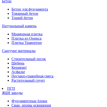
Бетон
Бетон для фундамента
Товарный бетон
Тощий бетон
Натуральный камень
Мраморная плитка
Плитка из Оникса
Плитка Травертин
Сыпучие материалы
Строительный песок
Щебень
Керамзит
Асфальт
Песчано-гравийная смесь
Растительный грунт
ПГП
ЖБИ заводы
Фундаментные блоки
Сваи, опоры освещения