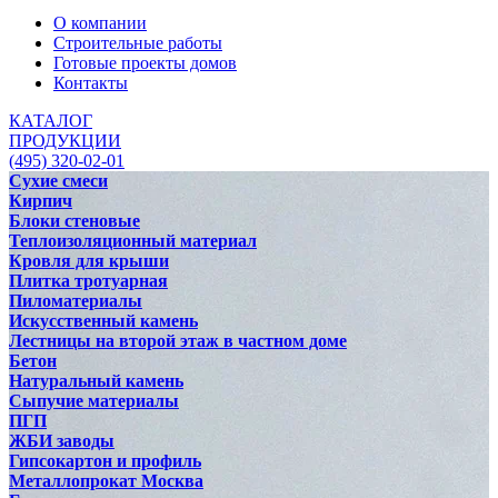
О компании
Строительные работы
Готовые проекты домов
Контакты
КАТАЛОГ
ПРОДУКЦИИ
(495) 320-02-01
Сухие смеси
Кирпич
Блоки стеновые
Теплоизоляционный материал
Кровля для крыши
Плитка тротуарная
Пиломатериалы
Искусственный камень
Лестницы на второй этаж в частном доме
Бетон
Натуральный камень
Сыпучие материалы
ПГП
ЖБИ заводы
Гипсокартон и профиль
Металлопрокат Москва