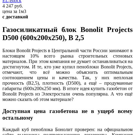
EL-Block
4 247 руб.
цена за 1м3
с доставкой
Газосиликатный блок Bonolit Projects
D500 (600х200х250), В 2,5
Блоки Bonolit Projects в Центральной части России занимают в
настоящем 10% всего рынка строительных стеновых
материалов. При этом компания не думает останавливаться на
достигнутом. И те, кто уже купил пеноблоки Bonolit Projects,
отмечают, что всё можно объяснить оптимальным
соотношением цены и качества. Так, у них неплохая
прочность (В2,5), плотность (D500), а ещё – продуманные
габариты (600х200х250 мм). В итоге идея купить газобетон от
Bonolit Projects из Электростали очень популярна. А что ещё
можно сказать об этом материале?
Доступная цена газобетона не в ущерб всему
остальному
Каждый куб пеноблока Бонолит проверен: на официальном
сайте выложены подтверждающие документы. Компания