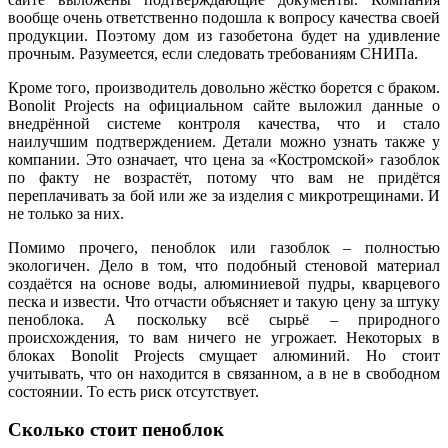
вообще очень ответственно подошла к вопросу качества своей
продукции. Поэтому дом из газобетона будет на удивление
прочным. Разумеется, если следовать требованиям СНИПа.
Кроме того, производитель довольно жёстко борется с браком.
Bonolit Projects на официальном сайте выложил данные о
внедрённой системе контроля качества, что и стало
наилучшим подтверждением. Детали можно узнать также у
компании. Это означает, что цена за «Костромской» газоблок
по факту не возрастёт, потому что вам не придётся
переплачивать за бой или же за изделия с микротрещинами. И
не только за них.
Помимо прочего, пеноблок или газоблок – полностью
экологичен. Дело в том, что подобный стеновой материал
создаётся на основе воды, алюминиевой пудры, кварцевого
песка и извести. Что отчасти объясняет и такую цену за штуку
пеноблока. А поскольку всё сырьё – природного
происхождения, то вам ничего не угрожает. Некоторых в
блоках Bonolit Projects смущает алюминий. Но стоит
учитывать, что он находится в связанном, а в не в свободном
состоянии. То есть риск отсутствует.
Сколько стоит пеноблок