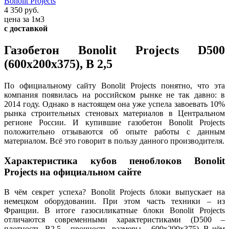
Bonolit Projects
4 350 руб.
цена за 1м3
с доставкой
Газобетон Bonolit Projects D500
(600х200х375), В 2,5
По официальному сайту Bonolit Projects понятно, что эта
компания появилась на российском рынке не так давно: в
2014 году. Однако в настоящем она уже успела завоевать 10%
рынка строительных стеновых материалов в Центральном
регионе России. И купившие газобетон Bonolit Projects
положительно отзываются об опыте работы с данным
материалом. Всё это говорит в пользу данного производителя.
Характеристика кубов пеноблоков Bonolit
Projects на официальном сайте
В чём секрет успеха? Bonolit Projects блоки выпускает на
немецком оборудовании. При этом часть техники – из
Франции. В итоге газосиликатные блоки Bonolit Projects
отличаются современными характеристиками (D500 –
плотность, В2,5 – прочность, размеры – 600х200х375). В чём