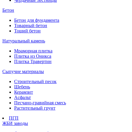
Чердачные лестницы
Бетон
Бетон для фундамента
Товарный бетон
Тощий бетон
Натуральный камень
Мраморная плитка
Плитка из Оникса
Плитка Травертин
Сыпучие материалы
Строительный песок
Щебень
Керамзит
Асфальт
Песчано-гравийная смесь
Растительный грунт
ПГП
ЖБИ заводы