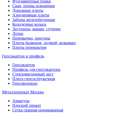
Фундаментные блоки
Сваи, опоры освещения
Дорожные плиты
Аэродромные плиты
Заборы железобетонные
Колодезные кольца
Лестницы, марши, ступени
Лотки
Перемычки, прогоны
Плиты балконов, лоджий, козырьки
Плиты перекрытия
Гипсокартон и профиль
Гипсокартон
Профиль для гипсокартона
Стекломагниевый лист
Плита гипсостружечная
Гипсоволокно
Металлопрокат Москва
Арматура
Плоский прокат
Сетка сварная оцинкованная