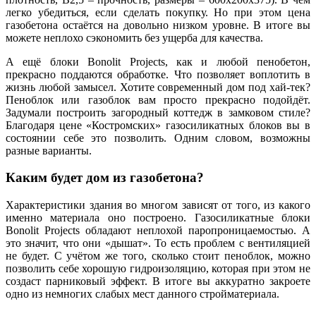
легко убедиться, если сделать покупку. Но при этом цена
газобетона остаётся на довольно низком уровне. В итоге вы
можете неплохо сэкономить без ущерба для качества.
А ещё блоки Bonolit Projects, как и любой пенобетон,
прекрасно поддаются обработке. Что позволяет воплотить в
жизнь любой замысел. Хотите современный дом под хай-тек?
Пеноблок или газоблок вам просто прекрасно подойдёт.
Задумали построить загородный коттедж в замковом стиле?
Благодаря цене «Костромских» газосиликатных блоков вы в
состоянии себе это позволить. Одним словом, возможны
разные варианты.
Каким будет дом из газобетона?
Характеристики здания во многом зависят от того, из какого
именно материала оно построено. Газосиликатные блоки
Bonolit Projects обладают неплохой паропроницаемостью. А
это значит, что они «дышат». То есть проблем с вентиляцией
не будет. С учётом же того, сколько стоит пеноблок, можно
позволить себе хорошую гидроизоляцию, которая при этом не
создаст парниковый эффект. В итоге вы аккуратно закроете
одно из немногих слабых мест данного стройматериала.