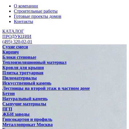
О компании
Строительные работы
Готовые проекты домов
Контакты
КАТАЛОГ
ПРОДУКЦИИ
(495) 320-02-01
Сухие смеси
Кирпич
Блоки стеновые
Теплоизоляционный материал
Кровля для крыши
Плитка тротуарная
Пиломатериалы
Искусственный камень
Лестницы на второй этаж в частном доме
Бетон
Натуральный камень
Сыпучие материалы
ПГП
ЖБИ заводы
Гипсокартон и профиль
Металлопрокат Москва