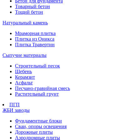
Бетон для фундамента
Товарный бетон
Тощий бетон
Натуральный камень
Мраморная плитка
Плитка из Оникса
Плитка Травертин
Сыпучие материалы
Строительный песок
Щебень
Керамзит
Асфальт
Песчано-гравийная смесь
Растительный грунт
ПГП
ЖБИ заводы
Фундаментные блоки
Сваи, опоры освещения
Дорожные плиты
Аэродромные плиты