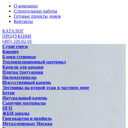
О компании
Строительные работы
Готовые проекты домов
Контакты
КАТАЛОГ
ПРОДУКЦИИ
(495) 320-02-01
Сухие смеси
Кирпич
Блоки стеновые
Теплоизоляционный материал
Кровля для крыши
Плитка тротуарная
Пиломатериалы
Искусственный камень
Лестницы на второй этаж в частном доме
Бетон
Натуральный камень
Сыпучие материалы
ПГП
ЖБИ заводы
Гипсокартон и профиль
Металлопрокат Москва