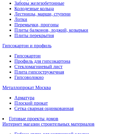
Заборы железобетонные
Колодезные кольца
Лестницы, марши, ступени
Лотки
Перемычки, прогоны
Плиты балконов, лоджий, козырьки
Плиты перекрытия
Гипсокартон и профиль
Гипсокартон
Профиль для гипсокартона
Стекломагниевый лист
Плита гипсостружечная
Гипсоволокно
Металлопрокат Москва
Арматура
Плоский прокат
Сетка сварная оцинкованная
Готовые проекты домов
Интернет магазин строительных материалов