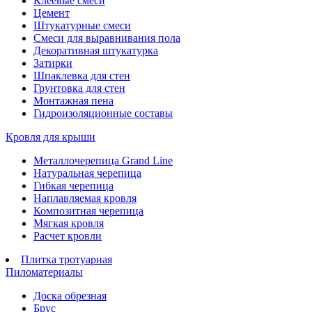
Клеевые смеси
Цемент
Штукатурные смеси
Смеси для выравнивания пола
Декоративная штукатурка
Затирки
Шпаклевка для стен
Грунтовка для стен
Монтажная пена
Гидроизоляционные составы
Кровля для крыши
Металлочерепица Grand Line
Натуральная черепица
Гибкая черепица
Наплавляемая кровля
Композитная черепица
Мягкая кровля
Расчет кровли
Плитка тротуарная
Пиломатериалы
Доска обрезная
Брус