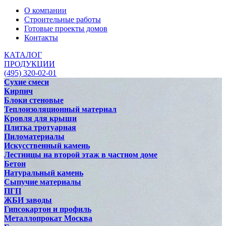
О компании
Строительные работы
Готовые проекты домов
Контакты
КАТАЛОГ
ПРОДУКЦИИ
(495) 320-02-01
Сухие смеси
Кирпич
Блоки стеновые
Теплоизоляционный материал
Кровля для крыши
Плитка тротуарная
Пиломатериалы
Искусственный камень
Лестницы на второй этаж в частном доме
Бетон
Натуральный камень
Сыпучие материалы
ПГП
ЖБИ заводы
Гипсокартон и профиль
Металлопрокат Москва