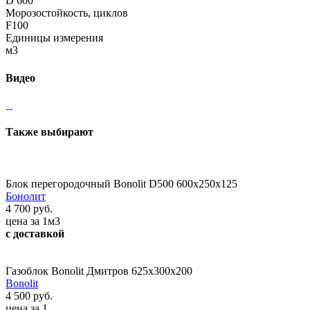
D 600
Морозостойкость, циклов
F100
Единицы измерения
м3
Видео
Также выбирают
Блок перегородочный Bonolit D500 600х250х125
Бонолит
4 700 руб.
цена за 1м3
с доставкой
Газоблок Bonolit Дмитров 625х300х200
Bonolit
4 500 руб.
цена за 1