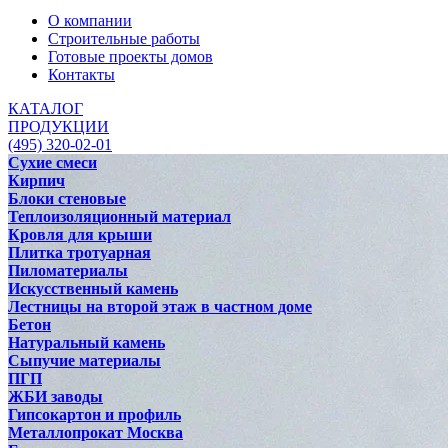
О компании
Строительные работы
Готовые проекты домов
Контакты
КАТАЛОГ
ПРОДУКЦИИ
(495) 320-02-01
Сухие смеси
Кирпич
Блоки стеновые
Теплоизоляционный материал
Кровля для крыши
Плитка тротуарная
Пиломатериалы
Искусственный камень
Лестницы на второй этаж в частном доме
Бетон
Натуральный камень
Сыпучие материалы
ПГП
ЖБИ заводы
Гипсокартон и профиль
Металлопрокат Москва