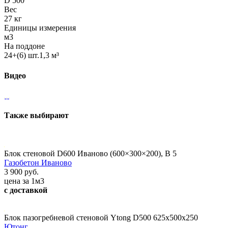
D 500
Вес
27 кг
Единицы измерения
м3
На поддоне
24+(6) шт.1,3 м³
Видео
Также выбирают
Блок стеновой D600 Иваново (600×300×200), В 5
Газобетон Иваново
3 900 руб.
цена за 1м3
с доставкой
Блок пазогребневой стеновой Ytong D500 625х500х250
Ютонг