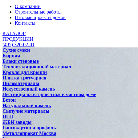
О компании
Строительные работы
Готовые проекты домов
Контакты
КАТАЛОГ
ПРОДУКЦИИ
(495) 320-02-01
Сухие смеси
Кирпич
Блоки стеновые
Теплоизоляционный материал
Кровля для крыши
Плитка тротуарная
Пиломатериалы
Искусственный камень
Лестницы на второй этаж в частном доме
Бетон
Натуральный камень
Сыпучие материалы
ПГП
ЖБИ заводы
Гипсокартон и профиль
Металлопрокат Москва