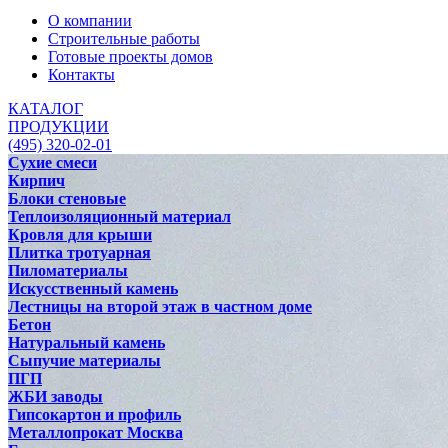
О компании
Строительные работы
Готовые проекты домов
Контакты
КАТАЛОГ
ПРОДУКЦИИ
(495) 320-02-01
Сухие смеси
Кирпич
Блоки стеновые
Теплоизоляционный материал
Кровля для крыши
Плитка тротуарная
Пиломатериалы
Искусственный камень
Лестницы на второй этаж в частном доме
Бетон
Натуральный камень
Сыпучие материалы
ПГП
ЖБИ заводы
Гипсокартон и профиль
Металлопрокат Москва