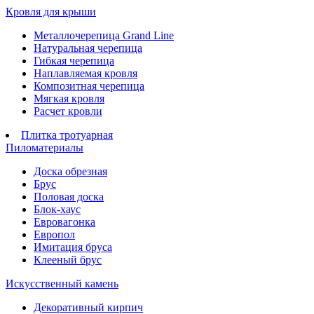
Кровля для крыши
Металлочерепица Grand Line
Натуральная черепица
Гибкая черепица
Наплавляемая кровля
Композитная черепица
Мягкая кровля
Расчет кровли
Плитка тротуарная
Пиломатериалы
Доска обрезная
Брус
Половая доска
Блок-хаус
Евровагонка
Европол
Имитация бруса
Клееный брус
Искусственный камень
Декоративный кирпич