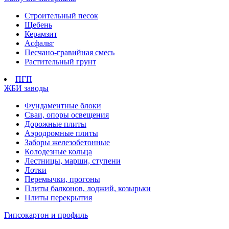
Строительный песок
Щебень
Керамзит
Асфальт
Песчано-гравийная смесь
Растительный грунт
ПГП
ЖБИ заводы
Фундаментные блоки
Сваи, опоры освещения
Дорожные плиты
Аэродромные плиты
Заборы железобетонные
Колодезные кольца
Лестницы, марши, ступени
Лотки
Перемычки, прогоны
Плиты балконов, лоджий, козырьки
Плиты перекрытия
Гипсокартон и профиль