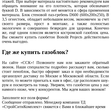
этажей. При выборе материала настоятельно рекомендуем вам
обращать внимание на его плотность, которая обозначают
буквой D. В зависимости от неё меняется и сфера применения
материала. Блок стеновой паз-гребень D600 (600х200х250), В
3,5 огнестоек, обладает небольшим весом, экономичен за счет
своего размера, прост в монтаже, а также полностью
экологичен и совершенно безвреден для здоровья. Конечно
же, ещё одним плюсом является костромской газоблок цена.
Вы сможете купить газобетон Bonolit Projects действительно
очень выгодно.
Где же купить газоблок?
На сайте «ССК»! Позвоните нам или закажите обратный
звонок. Наши специалисты подробно расскажут вам, сколько
стоит пеноблок, быстро оформят заказ и при необходимости
организуют доставку по Москве и Московской области. Если
хотите, то можете приехать к нам в офис, где расположен шоу-
рум и посмотреть на товар. Уверяем, что газобетон цена у нас
намного ниже, чем у конкурентов. Мы ждем ваших звонков!
Заполните все поля формы!
Сообщение отправлено. Менеджер компании ТД
«СтройСитиКомплект» свяжется с Вами в ближайшее время