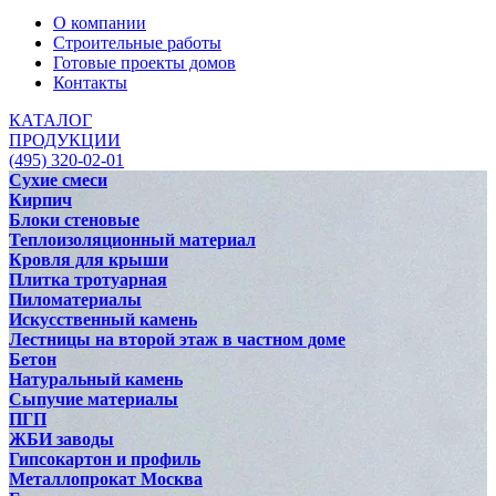
О компании
Строительные работы
Готовые проекты домов
Контакты
КАТАЛОГ
ПРОДУКЦИИ
(495) 320-02-01
Сухие смеси
Кирпич
Блоки стеновые
Теплоизоляционный материал
Кровля для крыши
Плитка тротуарная
Пиломатериалы
Искусственный камень
Лестницы на второй этаж в частном доме
Бетон
Натуральный камень
Сыпучие материалы
ПГП
ЖБИ заводы
Гипсокартон и профиль
Металлопрокат Москва