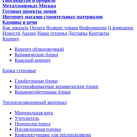
Гипсокартон и профиль
Металлопрокат Москва
Готовые проекты домов
Интернет магазин строительных материалов
Камины и печи
Как заказать
Оплата
Возврат товара
Информация
О компании
Новости
Акции
Наша техника
Доставка
Контакты
Кирпич
Кирпич облицовочный
Керамические блоки
Красный кирпич
Блоки стеновые
Газобетонные блоки
Крупноформатные керамические блоки
Керамзитобетонные блоки
Теплоизоляционный материал
Минеральная вата
Утеплитель
Пенополистирол
Изоляционная пленка
Комплектующие для теплоизоляции