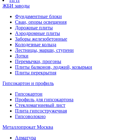
ПГП
ЖБИ заводы
Фундаментные блоки
Сваи, опоры освещения
Дорожные плиты
Аэродромные плиты
Заборы железобетонные
Колодезные кольца
Лестницы, марши, ступени
Лотки
Перемычки, прогоны
Плиты балконов, лоджий, козырьки
Плиты перекрытия
Гипсокартон и профиль
Гипсокартон
Профиль для гипсокартона
Стекломагниевый лист
Плита гипсостружечная
Гипсоволокно
Металлопрокат Москва
Арматура