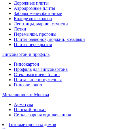
Дорожные плиты
Аэродромные плиты
Заборы железобетонные
Колодезные кольца
Лестницы, марши, ступени
Лотки
Перемычки, прогоны
Плиты балконов, лоджий, козырьки
Плиты перекрытия
Гипсокартон и профиль
Гипсокартон
Профиль для гипсокартона
Стекломагниевый лист
Плита гипсостружечная
Гипсоволокно
Металлопрокат Москва
Арматура
Плоский прокат
Сетка сварная оцинкованная
Готовые проекты домов