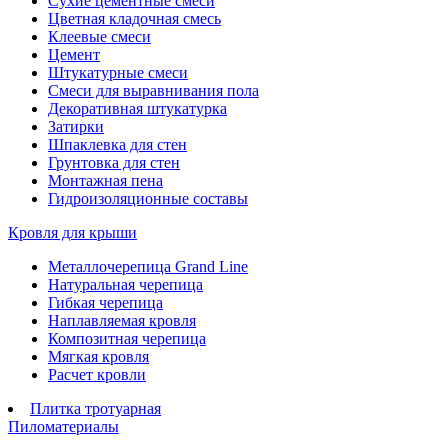
Сухие цементные смеси
Цветная кладочная смесь
Клеевые смеси
Цемент
Штукатурные смеси
Смеси для выравнивания пола
Декоративная штукатурка
Затирки
Шпаклевка для стен
Грунтовка для стен
Монтажная пена
Гидроизоляционные составы
Кровля для крыши
Металлочерепица Grand Line
Натуральная черепица
Гибкая черепица
Наплавляемая кровля
Композитная черепица
Мягкая кровля
Расчет кровли
Плитка тротуарная
Пиломатериалы