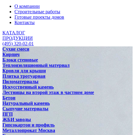
О компании
Строительные работы
Готовые проекты домов
Контакты
КАТАЛОГ
ПРОДУКЦИИ
(495) 320-02-01
Сухие смеси
Кирпич
Блоки стеновые
Теплоизоляционный материал
Кровля для крыши
Плитка тротуарная
Пиломатериалы
Искусственный камень
Лестницы на второй этаж в частном доме
Бетон
Натуральный камень
Сыпучие материалы
ПГП
ЖБИ заводы
Гипсокартон и профиль
Металлопрокат Москва