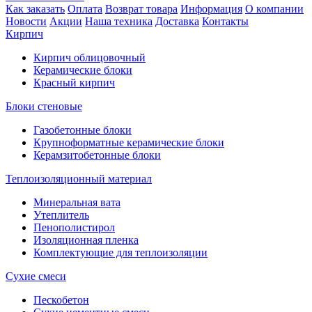
Как заказать
Оплата
Возврат товара
Информация
О компании
Новости
Акции
Наша техника
Доставка
Контакты
Кирпич
Кирпич облицовочный
Керамические блоки
Красный кирпич
Блоки стеновые
Газобетонные блоки
Крупноформатные керамические блоки
Керамзитобетонные блоки
Теплоизоляционный материал
Минеральная вата
Утеплитель
Пенополистирол
Изоляционная пленка
Комплектующие для теплоизоляции
Сухие смеси
Пескобетон