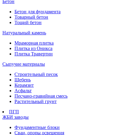
Бетон
Бетон для фундамента
Товарный бетон
Тощий бетон
Натуральный камень
Мраморная плитка
Плитка из Оникса
Плитка Травертин
Сыпучие материалы
Строительный песок
Щебень
Керамзит
Асфальт
Песчано-гравийная смесь
Растительный грунт
ПГП
ЖБИ заводы
Фундаментные блоки
Сваи, опоры освещения