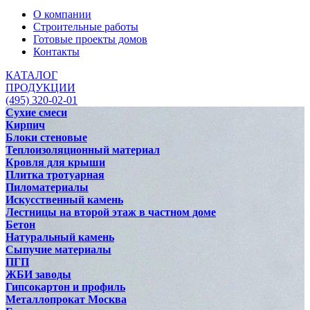
О компании
Строительные работы
Готовые проекты домов
Контакты
КАТАЛОГ
ПРОДУКЦИИ
(495) 320-02-01
Сухие смеси
Кирпич
Блоки стеновые
Теплоизоляционный материал
Кровля для крыши
Плитка тротуарная
Пиломатериалы
Искусственный камень
Лестницы на второй этаж в частном доме
Бетон
Натуральный камень
Сыпучие материалы
ПГП
ЖБИ заводы
Гипсокартон и профиль
Металлопрокат Москва