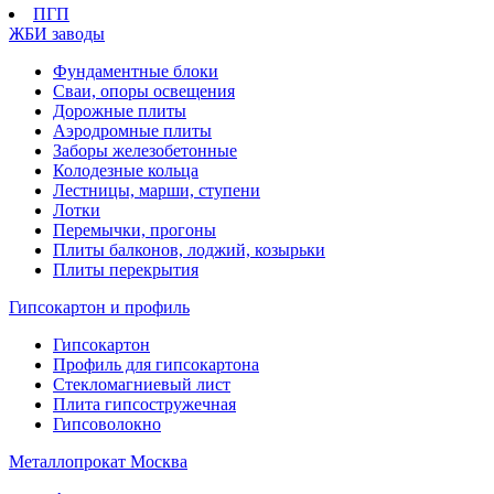
ПГП
ЖБИ заводы
Фундаментные блоки
Сваи, опоры освещения
Дорожные плиты
Аэродромные плиты
Заборы железобетонные
Колодезные кольца
Лестницы, марши, ступени
Лотки
Перемычки, прогоны
Плиты балконов, лоджий, козырьки
Плиты перекрытия
Гипсокартон и профиль
Гипсокартон
Профиль для гипсокартона
Стекломагниевый лист
Плита гипсостружечная
Гипсоволокно
Металлопрокат Москва