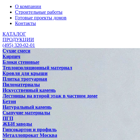
О компании
Строительные работы
Готовые проекты домов
Контакты
КАТАЛОГ
ПРОДУКЦИИ
(495) 320-02-01
Сухие смеси
Кирпич
Блоки стеновые
Теплоизоляционный материал
Кровля для крыши
Плитка тротуарная
Пиломатериалы
Искусственный камень
Лестницы на второй этаж в частном доме
Бетон
Натуральный камень
Сыпучие материалы
ПГП
ЖБИ заводы
Гипсокартон и профиль
Металлопрокат Москва