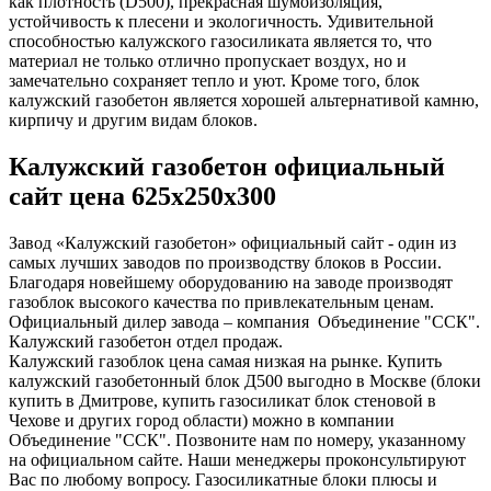
как плотность (D500), прекрасная шумоизоляция,
устойчивость к плесени и экологичность. Удивительной
способностью калужского газосиликата является то, что
материал не только отлично пропускает воздух, но и
замечательно сохраняет тепло и уют. Кроме того, блок
калужский газобетон является хорошей альтернативой камню,
кирпичу и другим видам блоков.
Калужский газобетон официальный
сайт цена 625х250х300
Завод «Калужский газобетон» официальный сайт - один из
самых лучших заводов по производству блоков в России.
Благодаря новейшему оборудованию на заводе производят
газоблок высокого качества по привлекательным ценам.
Официальный дилер завода – компания Объединение "ССК".
Калужский газобетон отдел продаж.
Калужский газоблок цена самая низкая на рынке. Купить
калужский газобетонный блок Д500 выгодно в Москве (блоки
купить в Дмитрове, купить газосиликат блок стеновой в
Чехове и других город области) можно в компании
Объединение "ССК". Позвоните нам по номеру, указанному
на официальном сайте. Наши менеджеры проконсультируют
Вас по любому вопросу. Газосиликатные блоки плюсы и