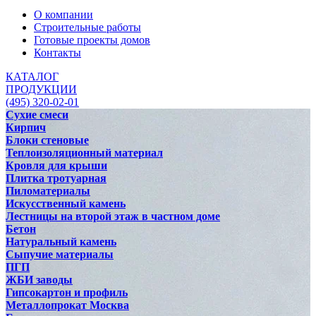
О компании
Строительные работы
Готовые проекты домов
Контакты
КАТАЛОГ
ПРОДУКЦИИ
(495) 320-02-01
Сухие смеси
Кирпич
Блоки стеновые
Теплоизоляционный материал
Кровля для крыши
Плитка тротуарная
Пиломатериалы
Искусственный камень
Лестницы на второй этаж в частном доме
Бетон
Натуральный камень
Сыпучие материалы
ПГП
ЖБИ заводы
Гипсокартон и профиль
Металлопрокат Москва