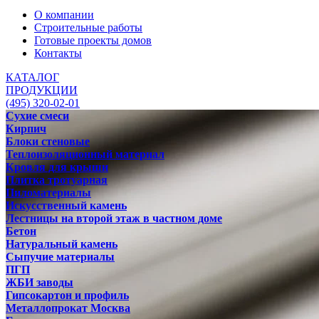
О компании
Строительные работы
Готовые проекты домов
Контакты
КАТАЛОГ
ПРОДУКЦИИ
(495) 320-02-01
Сухие смеси
Кирпич
Блоки стеновые
Теплоизоляционный материал
Кровля для крыши
Плитка тротуарная
Пиломатериалы
Искусственный камень
Лестницы на второй этаж в частном доме
Бетон
Натуральный камень
Сыпучие материалы
ПГП
ЖБИ заводы
Гипсокартон и профиль
Металлопрокат Москва