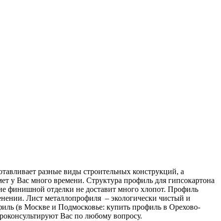
готавливает разные виды строительных конструкций, а
ет у Вас много времени. Структура профиль для гипсокартона
ение финишной отделки не доставит много хлопот. Профиль
енении. Лист металлопрофиля – экологически чистый и
иль (в Москве и Подмосковье: купить профиль в Орехово-
проконсультируют Вас по любому вопросу.