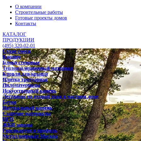
О компании
Строительные работы
Готовые проекты домов
Контакты
КАТАЛОГ
ПРОДУКЦИИ
(495) 320-02-01
Сухие смеси
Кирпич
Блоки стеновые
Теплоизоляционный материал
Кровля для крыши
Плитка тротуарная
Пиломатериалы
Искусственный камень
Лестницы на второй этаж в частном доме
Бетон
Натуральный камень
Сыпучие материалы
ПГП
ЖБИ заводы
Гипсокартон и профиль
Металлопрокат Москва