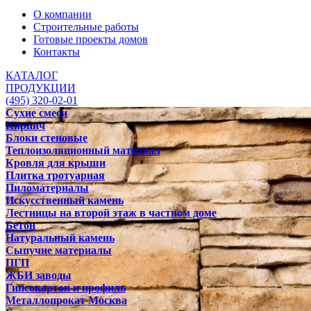
О компании
Строительные работы
Готовые проекты домов
Контакты
КАТАЛОГ
ПРОДУКЦИИ
(495) 320-02-01
Сухие смеси
Кирпич
Блоки стеновые
Теплоизоляционный материал
Кровля для крыши
Плитка тротуарная
Пиломатериалы
Искусственный камень
Лестницы на второй этаж в частном доме
Бетон
Натуральный камень
Сыпучие материалы
ПГП
ЖБИ заводы
Гипсокартон и профиль
Металлопрокат Москва