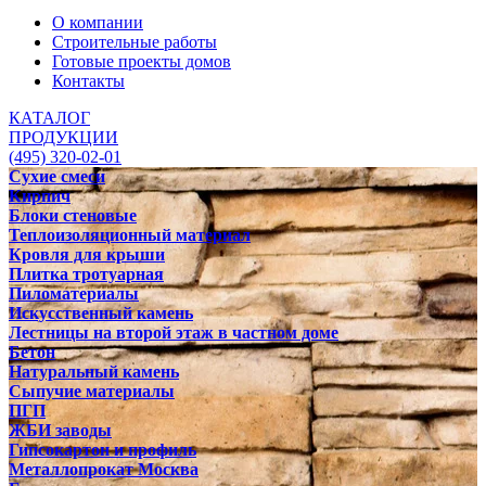
О компании
Строительные работы
Готовые проекты домов
Контакты
КАТАЛОГ
ПРОДУКЦИИ
(495) 320-02-01
Сухие смеси
Кирпич
Блоки стеновые
Теплоизоляционный материал
Кровля для крыши
Плитка тротуарная
Пиломатериалы
Искусственный камень
Лестницы на второй этаж в частном доме
Бетон
Натуральный камень
Сыпучие материалы
ПГП
ЖБИ заводы
Гипсокартон и профиль
Металлопрокат Москва