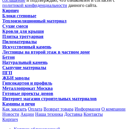
соглашение
и подтверждаю, что ознакомлен и согласен с
политикой конфиденциальности
данного сайта.
Кирпич
Блоки стеновые
Теплоизоляционный материал
Сухие смеси
Кровля для крыши
Плитка тротуарная
Пиломатериалы
Искусственный камень
Лестницы на второй этаж в частном доме
Бетон
Натуральный камень
Сыпучие материалы
ПГП
ЖБИ заводы
Гипсокартон и профиль
Металлопрокат Москва
Готовые проекты домов
Интернет магазин строительных материалов
Камины и печи
Как заказать
Оплата
Возврат товара
Информация
О компании
Новости
Акции
Наша техника
Доставка
Контакты
Кирпич